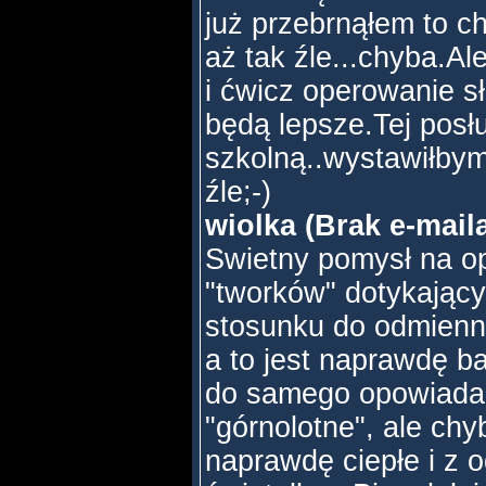
już przebrnąłem to c
aż tak źle...chyba.Ale
i ćwicz operowanie s
będą lepsze.Tej posł
szkolną..wystawiłbym 
źle;-)
wiolka (Brak e-mail
Swietny pomysł na op
"tworków" dotykający
stosunku do odmiennej
a to jest naprawdę 
do samego opowiadani
"górnolotne", ale chyb
naprawdę ciepłe i z 