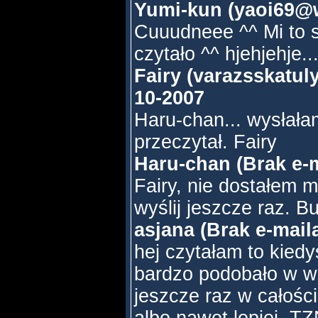
Yumi-kun (yaoi69@w
Cuuudneee ^^ Mi to s
czytało ^^ hjehjehje.
Fairy (varazsskatul
10-2007
Haru-chan... wysłała
przeczytał. Fairy
Haru-chan (Brak e-m
Fairy, nie dostałem m
wyślij jeszcze raz. Bu
asjana (Brak e-mail
hej czytałam to kiedy
bardzo podobało w w
jeszcze raz w całości