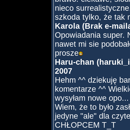
nieco surrealistyczn
szkoda tylko, że tak
Karola (Brak e-mail
Opowiadania super. N
nawet mi sie podobał
prosze
Haru-chan (haruki_i
2007
Hehm ^^ dziekuję ba
komentarze ^^ Wielkie
wysyłam nowe opo... 
Wiem, że to było zasł
jedyne "ale" dla czy
CHŁOPCEM T_T