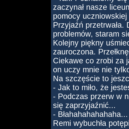
zaczynał nasze liceu
pomocy uczniowskiej 
Przyjaźń przetrwała. D
problemów, staram si
Kolejny piękny uśmie
zauroczona. Przełknę
Ciekawe co zrobi za j
on uczy mnie nie tylko
Na szczęście to jeszc
- Jak to miło, że jest
- Podczas przerw w n
się zaprzyjaźnić...
- Błahahahahahaha...
Remi wybuchła potęp