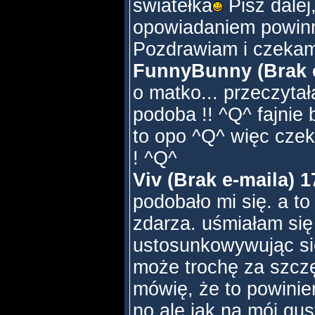
światełka
Pisz dale
opowiadaniem powinno
Pozdrawiam i czekam
FunnyBunny (Brak e
o matko... przeczytał
podoba !! ^Q^ fajnie b
to opo ^Q^ więc czek
! ^Q^
Viv (Brak e-maila) 1
podobało mi się. a to
zdarza. uśmiałam si
ustosunkowywując si
może trochę za szczę
mówię, że to powinien
no ale jak na mój gu