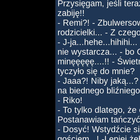
Przysięgam, jeśli tera
zabiję!!
- Remi?! - Zbulwerso
rodzicielki... - Z czeg
- J-ja...hehe...hihihi..
nie wystarcza... - bo 
minęęęęę....!! - Świet
tyczyło się do mnie?
- Jaaa?! Niby jaką...?
na biednego bliźniego.
- Riko!
- To tylko dlatego, że
Postanawiam tańczyć 
- Dosyć! Wstydźcie si
gościem...! -Lepiej ż