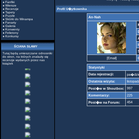
Fanfiki
Wiersze
Recenzje
Profil U�ytkownika
Tapety
Puzzle
An-Nah
Skórki do Winampa
Fanarty
Galeria
Konwenty
Felietony
Konkursy
ŚCIANA SŁAWY
Tutaj będą umieszczane odnosniki
do stron, na których znalazły się
[
Email
]
recenzje wydanych przez nas
książek
Statystyki
Data rejestracji:
pa�dzie
Ostatnia wizyta:
listopa
997
Post�w w Shoutbox:
Komentarzy:
225
454
Post�w na Forum: