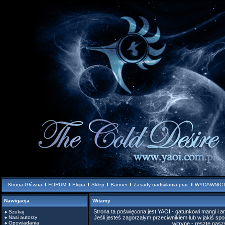
Strona Główna
FORUM
Ekipa
Sklep
Banner
Zasady nadsyłania prac
WYDAWNIC
Nawigacja
Witamy
Strona ta poświęcona jest YAOI - gatunkowi mangi i
Szukaj
Nasi autorzy
Jeśli jesteś zagorzałym przeciwnikiem lub w jakiś spo
Opowiadania
witrynę - resztę nas