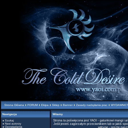
Strona Główna
FORUM
Ekipa
Sklep
Banner
Zasady nadsyłania prac
WYDAWNIC
Nawigacja
Witamy
Strona ta poświęcona jest YAOI - gatunkowi mangi i
Szukaj
Nasi autorzy
Jeśli jesteś zagorzałym przeciwnikiem lub w jakiś spo
Opowiadania
witrynę - resztę nas