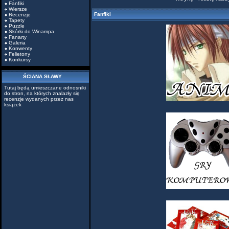
Fanfiki
Wiersze
Fanfiki
Recenzje
Tapety
Puzzle
Skórki do Winampa
Fanarty
Galeria
Konwenty
Felietony
Konkursy
ŚCIANA SŁAWY
Tutaj będą umieszczane odnosniki
do stron, na których znalazły się
recenzje wydanych przez nas
książek