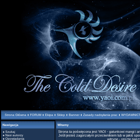
Strona Główna
FORUM
Ekipa
Sklep
Banner
Zasady nadsyłania prac
WYDAWNIC
Nawigacja
Witamy
Strona ta poświęcona jest YAOI - gatunkowi mangi i
Szukaj
Nasi autorzy
Jeśli jesteś zagorzałym przeciwnikiem lub w jakiś spo
Opowiadania
witrynę - resztę nas