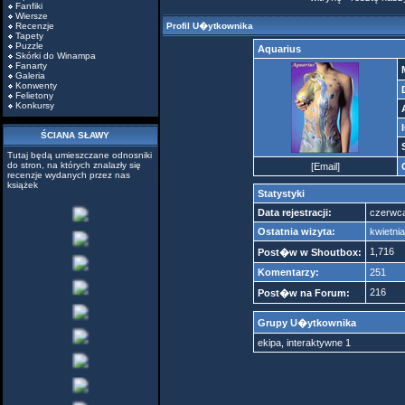
Fanfiki
Wiersze
Recenzje
Profil U�ytkownika
Tapety
Puzzle
Aquarius
Skórki do Winampa
Fanarty
Galeria
Konwenty
Felietony
Konkursy
ŚCIANA SŁAWY
Tutaj będą umieszczane odnosniki
do stron, na których znalazły się
[
Email
]
recenzje wydanych przez nas
książek
Statystyki
Data rejestracji:
czerwca
Ostatnia wizyta:
kwietni
1,716
Post�w w Shoutbox:
Komentarzy:
251
216
Post�w na Forum:
Grupy U�ytkownika
ekipa
,
interaktywne 1