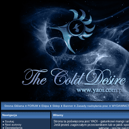
Strona Główna
FORUM
Ekipa
Sklep
Banner
Zasady nadsyłania prac
WYDAWNIC
Nawigacja
Witamy
Strona ta poświęcona jest YAOI - gatunkowi mangi i
Szukaj
Nasi autorzy
Jeśli jesteś zagorzałym przeciwnikiem lub w jakiś spo
Opowiadania
witrynę - resztę nas