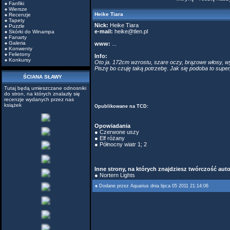
Fanfiki
Wiersze
Heike Tiara
Recenzje
Tapety
Nick:
Heike Tiara
Puzzle
e-mail:
heike@tlen.pl
Skórki do Winampa
Fanarty
Galeria
www:
...
Konwenty
Felietony
Info:
Konkursy
Oto ja. 172cm wzrostu, szare oczy, brązowe włosy, wym
Piszę bo czuję taką potrzebę. Jak się podoba to super, 
ŚCIANA SŁAWY
Tutaj będą umieszczane odnosniki
do stron, na których znalazły się
recenzje wydanych przez nas
książek
Opublikowane na TCD:
Opowiadania
●
Czerwone uszy
●
Elf różany
● Północny wiatr
1
;
2
Inne strony, na których znajdziesz twórczość auto
●
Nortern Lights
Dodane przez
Aquarius
dnia lipca 05 2011 21:14:06