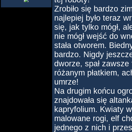
Zrobiło się bardzo zim
najlepiej było teraz 
się, jak tylko mógł, a
nie mógł wejść do wnę
stała otworem. Biedny,
bardzo. Nigdy jeszcze
dworze, spał zawsze 
różanym płatkiem, ac
umrze!
Na drugim końcu ogro
znajdowała się altan
kapryfolium. Kwiaty w
malowane rogi, elf ch
jednego z nich i prze