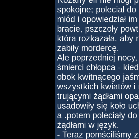
Różany elf nie mógł p
spokojne; poleciał do 
miód i opowiedział im 
bracie, pszczoły powtó
która rozkazała, aby
zabiły mordercę.
Ale poprzedniej nocy,
śmierci chłopca - kied
obok kwitnącego jaśmi
wszystkich kwiatów i 
trującymi żądłami opa
usadowiły się koło uc
a .potem poleciały do 
żądłami w język.
- Teraz pomściliśmy z