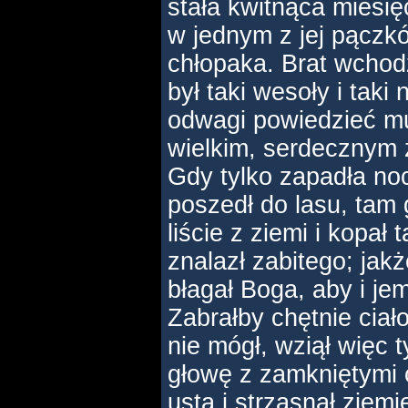
stała kwitnąca miesię
w jednym z jej pączkó
chłopaka. Brat wchodz
był taki wesoły i taki 
odwagi powiedzieć m
wielkim, serdecznym 
Gdy tylko zapadła no
poszedł do lasu, tam g
liście z ziemi i kopał 
znalazł zabitego; jakż
błagał Boga, aby i je
Zabrałby chętnie ciał
nie mógł, wziął więc 
głowę z zamkniętymi 
usta i strząsnął ziem