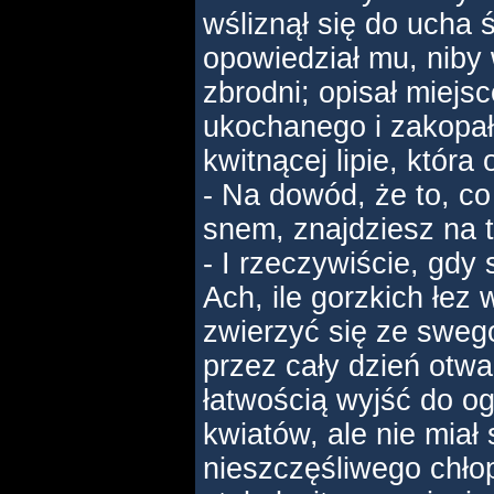
wśliznął się do ucha 
opowiedział mu, niby 
zbrodni; opisał miejsc
ukochanego i zakopał 
kwitnącej lipie, która
- Na dowód, że to, co
snem, znajdziesz na t
- I rzeczywiście, gdy s
Ach, ile gorzkich łez 
zwierzyć się ze swego
przez cały dzień otwa
łatwością wyjść do og
kwiatów, ale nie miał
nieszczęśliwego chł