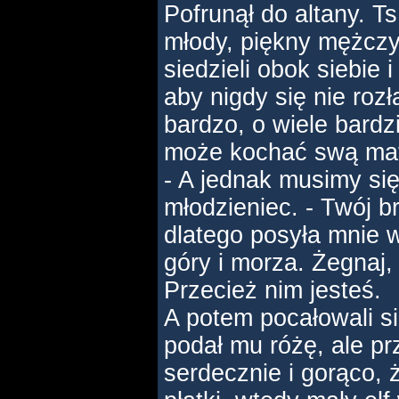
Pofrunął do altany. Ts
młody, piękny mężczyz
siedzieli obok siebie 
aby nigdy się nie rozł
bardzo, o wiele bardzi
może kochać swą mat
- A jednak musimy się
młodzieniec. - Twój br
dlatego posyła mnie 
góry i morza. Żegnaj,
Przecież nim jesteś.
A potem pocałowali si
podał mu różę, ale pr
serdecznie i gorąco, 