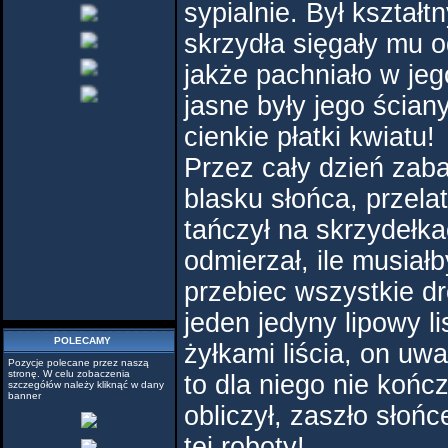
sypialnie. Był kształtn
skrzydła sięgały mu o
jakże pachniało w jego
jasne były jego ścian
cienkie płatki kwiatu!
Przez cały dzień zaba
blasku słońca, przela
tańczył na skrzydełka
odmierzał, ile musiał
przebiec wszystkie dro
jeden jedyny lipowy l
POLECAMY
żyłkami liścia, on uwa
Pozycje polecane przez naszą
stronę. W celu zobaczenia
to dla niego nie końc
szczegółów należy kliknąć w dany
banner
obliczył, zaszło słońc
tej roboty!