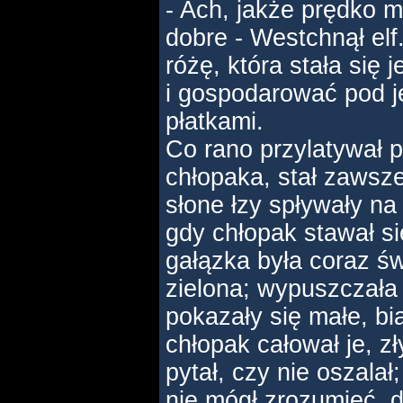
- Ach, jakże prędko m
dobre - Westchnął elf
różę, która stała si
i gospodarować pod j
płatkami.
Co rano przylatywał 
chłopaka, stał zawsze
słone łzy spływały na
gdy chłopak stawał s
gałązka była coraz św
zielona; wypuszczała
pokazały się małe, bia
chłopak całował je, zł
pytał, czy nie oszalał
nie mógł zrozumieć, 