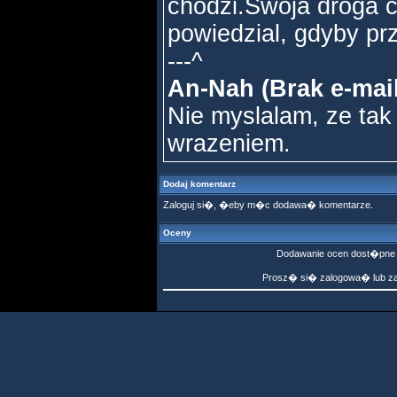
chodzi.Swoja droga c
powiedzial, gdyby prz
---^
An-Nah (Brak e-mail
Nie myslalam, ze tak
wrazeniem.
Dodaj komentarz
Zaloguj si�, �eby m�c dodawa� komentarze.
Oceny
Dodawanie ocen dost�pne 
Prosz� si� zalogowa� lub z