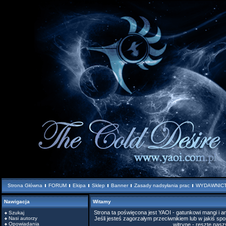
Strona Główna
FORUM
Ekipa
Sklep
Banner
Zasady nadsyłania prac
WYDAWNIC
Nawigacja
Witamy
Strona ta poświęcona jest YAOI - gatunkowi mangi i
Szukaj
Nasi autorzy
Jeśli jesteś zagorzałym przeciwnikiem lub w jakiś spo
Opowiadania
witrynę - resztę nas