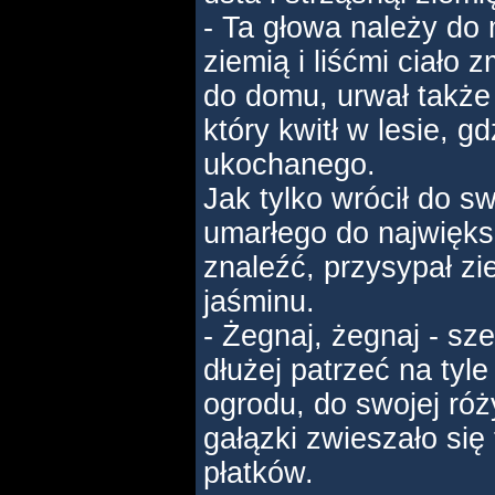
- Ta głowa należy do m
ziemią i liśćmi ciało 
do domu, urwał także
który kwitł w lesie, gd
ukochanego.
Jak tylko wrócił do s
umarłego do największ
znaleźć, przysypał zi
jaśminu.
- Żegnaj, żegnaj - sze
dłużej patrzeć na tyle
ogrodu, do swojej róży
gałązki zwieszało się
płatków.