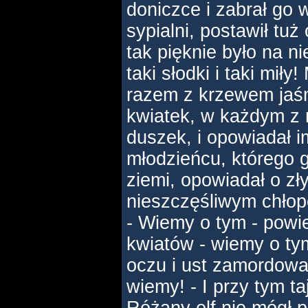
doniczce i zabrał go 
sypialni, postawił tu
tak pięknie było na ni
taki słodki i taki miły
razem z krzewem jaśm
kwiatek, w każdym z 
duszek, i opowiadał
młodzieńcu, którego 
ziemi, opowiadał o zły
nieszczęśliwym chłop
- Wiemy o tym - powie
kwiatów - wiemy o ty
oczu i ust zamordow
wiemy! - I przy tym t