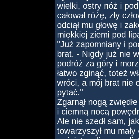
wielki, ostry nóż i p
całował różę, zły czło
odciął mu głowę i zak
miękkiej ziemi pod lip
"Już zapomniany i po
brat. - Nigdy już nie 
podróż za góry i mor
łatwo zginąć, toteż wł
wróci, a mój brat nie
pytać."
Zgarnął nogą zwiędłe 
i ciemną nocą powęd
Ale nie szedł sam, ja
towarzyszył mu mały e