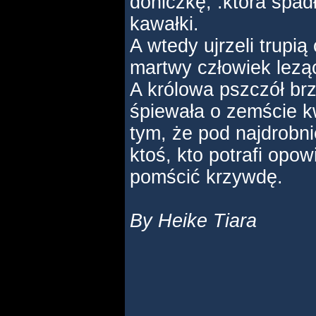
doniczkę, .która spadł
kawałki.
A wtedy ujrzeli trupią
martwy człowiek lezą
A królowa pszczół brz
śpiewała o zemście kw
tym, że pod najdrobni
ktoś, kto potrafi opow
pomścić krzywdę.
By Heike Tiara