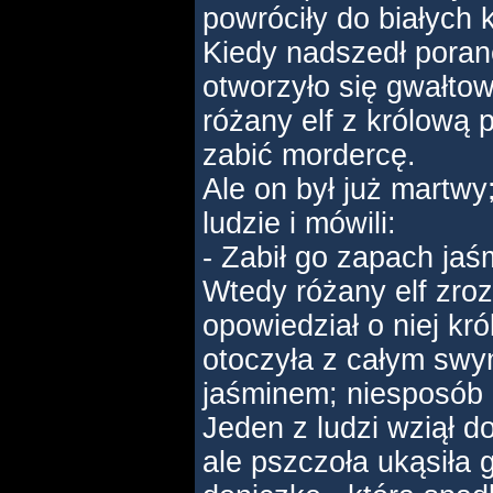
powróciły do białych 
Kiedy nadszedł porane
otworzyło się gwałtow
różany elf z królową 
zabić mordercę.
Ale on był już martwy;
ludzie i mówili:
- Zabił go zapach jaś
Wtedy różany elf zro
opowiedział o niej kró
otoczyła z całym swy
jaśminem; niesposób 
Jeden z ludzi wziął do
ale pszczoła ukąsiła 