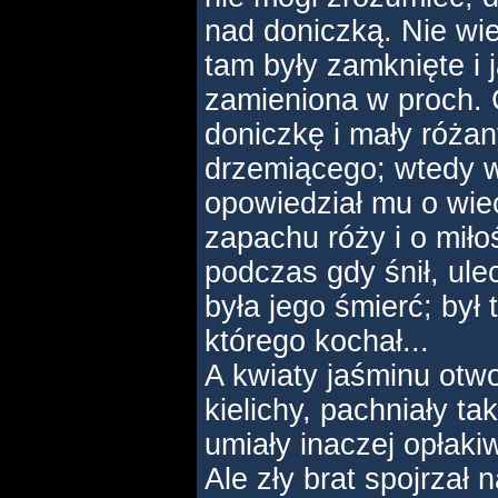
nad doniczką. Nie wie
tam były zamknięte i 
zamieniona w proch. 
doniczkę i mały różany
drzemiącego; wtedy w
opowiedział mu o wiec
zapachu róży i o miłoś
podczas gdy śnił, ulec
była jego śmierć; był 
którego kochał...
A kwiaty jaśminu otwor
kielichy, pachniały ta
umiały inaczej opłaki
Ale zły brat spojrzał