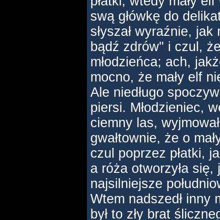
płatki, wtedy mały elf 
swą główkę do delikat
słyszał wyraźnie, ja
bądź zdrów" i czul, ż
młodzieńca; ach, jakż
mocno, że mały elf n
Ale niedługo spoczyw
piersi. Młodzieniec, 
ciemny las, wyjmował 
gwałtownie, że o mały 
czul poprzez płatki, j
a róża otworzyła się,
najsilniejsze południ
Wtem nadszedł inny m
był to zły brat śliczn