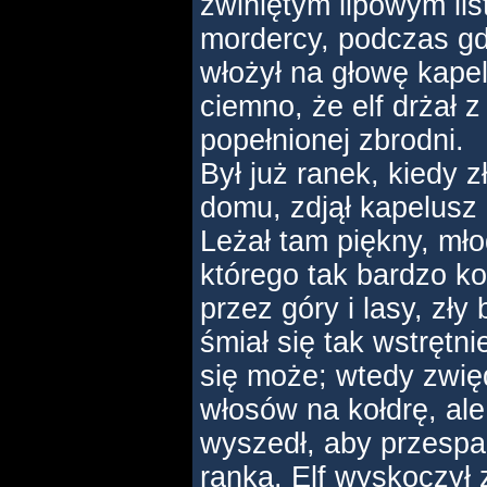
zwiniętym lipowym lis
mordercy, podczas gdy
włożył na głowę kapel
ciemno, że elf drżał z
popełnionej zbrodni.
Był już ranek, kiedy 
domu, zdjął kapelusz i
Leżał tam piękny, młod
którego tak bardzo ko
przez góry i lasy, zły 
śmiał się tak wstrętni
się może; wtedy zwięd
włosów na kołdrę, ale 
wyszedł, aby przespać
ranka. Elf wyskoczył 