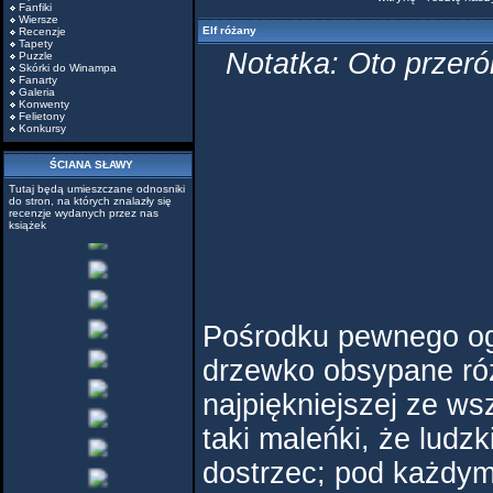
Fanfiki
Wiersze
Elf różany
Recenzje
Tapety
Notatka: Oto przeró
Puzzle
Skórki do Winampa
Fanarty
Galeria
Konwenty
Felietony
Konkursy
ŚCIANA SŁAWY
Tutaj będą umieszczane odnosniki
do stron, na których znalazły się
recenzje wydanych przez nas
książek
Pośrodku pewnego og
drzewko obsypane róż
najpiękniejszej ze wsz
taki maleńki, że ludz
dostrzec; pod każdym