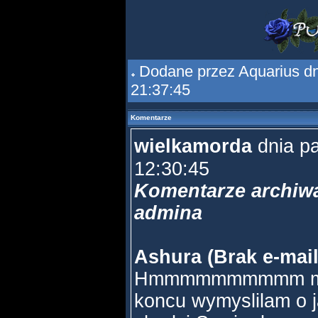
Dodane przez
Aquarius
dn
21:37:45
Komentarze
wielkamorda
dnia p
12:30:45
Komentarze archiwa
admina
Ashura (Brak e-mail
Hmmmmmmmmmm mysl
koncu wymyslilam o 