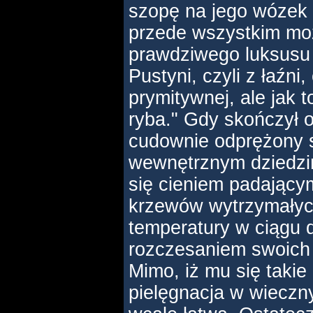
szopę na jego wózek 
przede wszystkim moż
prawdziwego luksusu 
Pustyni, czyli z łaźni
prymitywnej, ale jak t
ryba." Gdy skończył o
cudownie odprężony s
wewnętrznym dziedzi
się cieniem padający
krzewów wytrzymałyc
temperatury w ciągu d
rozczesaniem swoich 
Mimo, iż mu się takie
pielęgnacja w wieczn