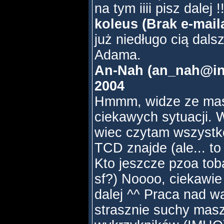
na tym iiii pisz dalej !
koleus (Brak e-mail
już niedługo cią dalsz
Adama.
An-Nah (an_nah@inte
2004
Hmmm, widze ze masz
ciekawych sytuacji. W
wiec czytam wszystko
TCD znajde (ale... to
Kto jeszcze pzoa tob
sf?) Noooo, ciekawie
dalej ^^ Praca nad wa
strasznie suchy masz