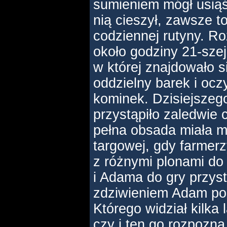
sumieniem mógł usiąś
nią cieszył, zawsze t
codziennej rutyny. R
około godziny 21-szej 
w której znajdowało si
oddzielny barek i oc
kominek. Dzisiejszeg
przystąpiło zaledwie 
pełna obsada miała mi
targowej, gdy farmerz
z różnymi plonami do
i Adama do gry przyst
zdziwieniem Adam poz
Którego widział kilka 
czy i ten go rozpozna