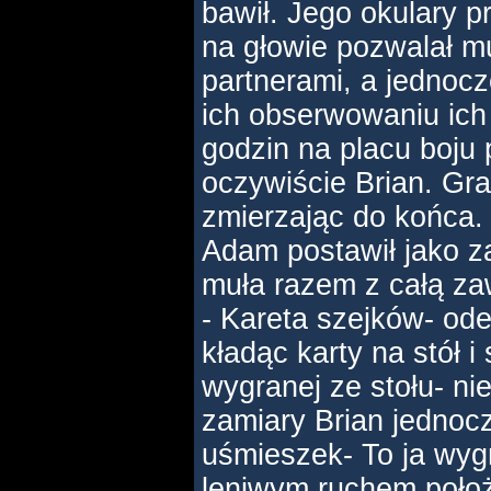
bawił. Jego okulary p
na głowie pozwalał m
partnerami, a jednoc
ich obserwowaniu ich
godzin na placu boju 
oczywiście Brian. Gr
zmierzając do końca
Adam postawił jako z
muła razem z całą za
- Kareta szejków- od
kładąc karty na stół i
wygranej ze stołu- nie
zamiary Brian jednocz
uśmieszek- To ja wyg
leniwym ruchem położ