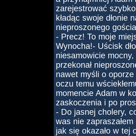
zarejestrować szybkoś
kładąc swoje dłonie 
nieproszonego gościa
- Precz! To moje miej
Wynocha!- Uścisk dło
niesamowicie mocny,
przekonał nieproszon
nawet myśli o oporze 
oczu temu wściekłem
momencie Adam w koń
zaskoczenia i po pros
- Do jasnej cholery, c
was nie zapraszałem 
jak się okazało w tej 