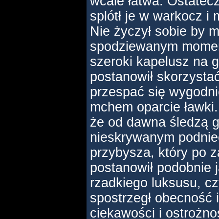
wcale łatwa. Ostatecz
splótł je w warkocz i
Nie życzył sobie by m
spodziewanym momenc
szeroki kapelusz na g
postanowił skorzysta
przespać się wygodni
mchem oparcie ławki.
że od dawna śledzą g
nieskrywanym podnie
przybysza, który po 
postanowił podobnie 
rzadkiego luksusu, czy
spostrzegł obecność 
ciekawości i ostrożno