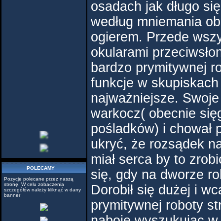
osadach jak długo się 
według mniemania obec
ogierem. Przede wszy
okularami przeciwsło
bardzo prymitywnej ro
funkcje w skupiskach 
najważniejsze. Swoje 
warkocz( obecnie się
pośladków) i chował p
ukryć, że rozsądek na
miał serca by to zrob
POLECAMY
się, gdy na dworze ro
Pozycje polecane przez naszą
stronę. W celu zobaczenia
Dorobił się dużej i w
szczegółów należy kliknąć w dany
banner
prymitywnej roboty str
naboje wyszukując w 