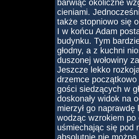
barwiąc okoliczne w
cieniami. Jednocześn
także stopniowo się o
I w końcu Adam posta
budynku. Tym bardzie
głodny, a z kuchni ni
duszonej wołowiny za
Jeszcze lekko rozkoj
drzemce początkowo n
gości siedzących w głę
doskonały widok na 
mierzył go naprawdę 
wodząc wzrokiem po c
uśmiechając się pod 
absolutnie nie można 