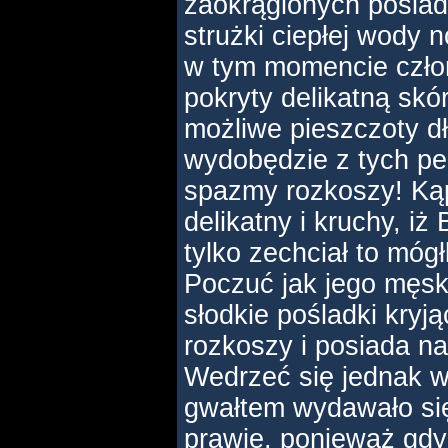
zaokrąglonych poślad
strużki ciepłej wody n
w tym momencie człon
pokryty delikatną skór
możliwe pieszczoty dł
wydobędzie z tych pe
spazmy rozkoszy! Kąp
delikatny i kruchy, iż
tylko zechciał to mógł
Poczuć jak jego męsk
słodkie pośladki kryj
rozkoszy i posiada na
Wedrzeć się jednak w 
gwałtem wydawało si
prawie, ponieważ gdyb