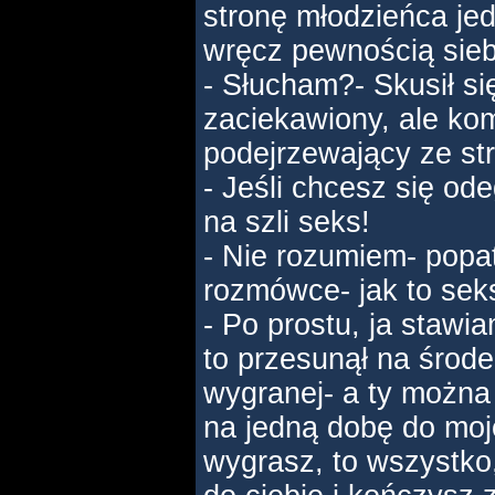
stronę młodzieńca je
wręcz pewnością sieb
- Słucham?- Skusił s
zaciekawiony, ale kom
podejrzewający ze str
- Jeśli chcesz się od
na szli seks!
- Nie rozumiem- popat
rozmówce- jak to sek
- Po prostu, ja stawi
to przesunął na środek
wygranej- a ty można 
na jedną dobę do moje
wygrasz, to wszystko,