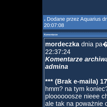
Dodane przez
Aquarius
dn
20:07:08
Komentarze
mordeczka
dnia pa�
22:37:24
Komentarze archiwa
admina
*** (Brak e-maila) 1
hmm? na tym koniec
ploooooosze nieee chl
ale tak na poważnie 