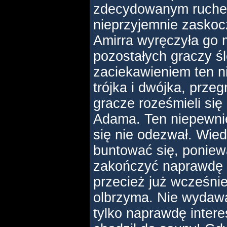
zdecydowanym ruchem
nieprzyjemnie zaskoc
Amirra wyręczyła go 
pozostałych graczy ś
zaciekawieniem ten n
trójka i dwójka, przegr
gracze roześmieli się
Adama. Ten niepewnie 
się nie odezwał. Wied
buntować się, poniewa
zakończyć naprawdę n
przecież już wcześnie
olbrzyma. Nie wydawa
tylko naprawdę inter