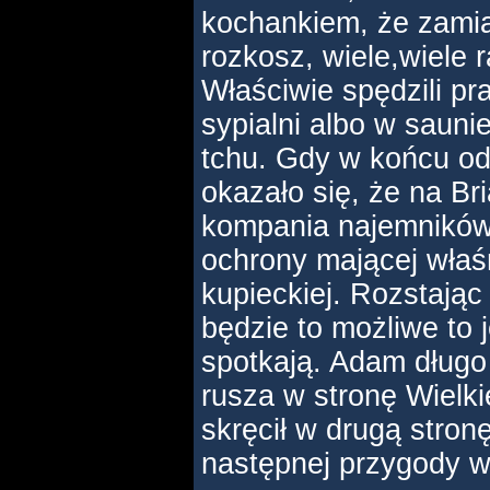
kochankiem, że zamia
rozkosz, wiele,wiele r
Właściwie spędzili pr
sypialni albo w sauni
tchu. Gdy w końcu ode
okazało się, że na Br
kompania najemników,
ochrony mającej właś
kupieckiej. Rozstając 
będzie to możliwe to 
spotkają. Adam długo
rusza w stronę Wielk
skręcił w drugą stro
następnej przygody w