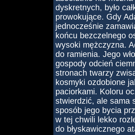
dyskretnych, było cał
prowokujące. Gdy Ada
jednocześnie zamawia
końcu bezczelnego os
wysoki mężczyzna. A
do ramienia. Jego wło
gospody odcień ciem
stronach twarzy zwis
kosmyki ozdobione ja
paciorkami. Koloru oc
stwierdzić, ale sama
sposób jego bycia pr
w tej chwili lekko ro
do błyskawicznego a