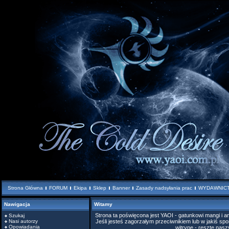
Strona Główna
FORUM
Ekipa
Sklep
Banner
Zasady nadsyłania prac
WYDAWNIC
Nawigacja
Witamy
Strona ta poświęcona jest YAOI - gatunkowi mangi i
Szukaj
Nasi autorzy
Jeśli jesteś zagorzałym przeciwnikiem lub w jakiś spo
Opowiadania
witrynę - resztę nas