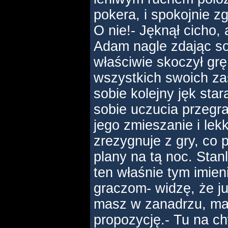
pokera, i spokojnie zg
O nie!- Jęknął cicho,
Adam nagle zdając so
właściwie skoczył gr
wszystkich swoich za
sobie kolejny jęk star
sobie uczucia przegra
jego zmieszanie i lek
zrezygnuje z gry, co p
plany na tą noc. Stan
ten właśnie tym imien
graczom- widzę, że ju
masz w zanadrzu, ma
propozycję.- Tu na ch