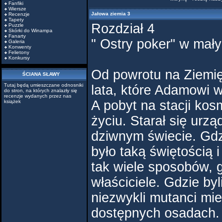
Fanfiki
Wiersze
Jałowa ziemia 3
Recenzje
Tapety
Rozdział 4
Puzzle
Skórki do Winampa
Fanarty
" Ostry poker" w mał
Galeria
Konwenty
Felietony
Konkursy
Od powrotu na Ziemię
ŚCIANA SŁAWY
Tutaj będą umieszczane odnosniki
lata, które Adamowi 
do stron, na których znalazły się
recenzje wydanych przez nas
A pobyt na stacji kos
książek
życiu. Starał się urzą
dziwnym świecie. Gdz
było taką świętością i
tak wiele sposobów, gd
właściciele. Gdzie byl
niezwykli mutanci mi
dostępnych osadach.