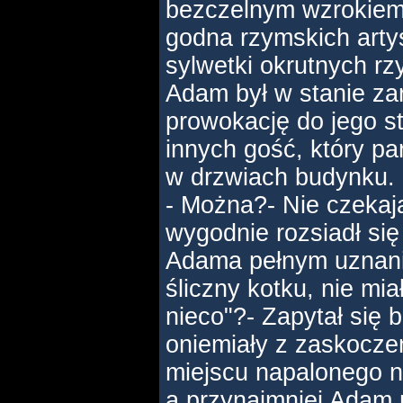
bezczelnym wzrokie
godna rzymskich arty
sylwetki okrutnych r
Adam był w stanie za
prowokację do jego s
innych gość, który pa
w drzwiach budynku.
- Można?- Nie czekaj
wygodnie rozsiadł si
Adama pełnym uznani
śliczny kotku, nie mi
nieco"?- Zapytał się 
oniemiały z zaskocze
miejscu napalonego n
a przynajmniej Adam n