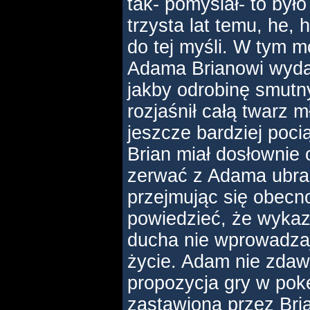
tak- pomyślał- to było
trzysta lat temu, he,
do tej myśli. W tym
Adama Brianowi wydało
jakby odrobinę smutn
rozjaśnił całą twarz 
jeszcze bardziej poc
Brian miał dosłownie
zerwać z Adama ubrani
przejmując się obecn
powiedzieć, że wykaz
ducha nie wprowadza
życie. Adam nie zdaw
propozycja gry w pok
zastawioną przez Bria