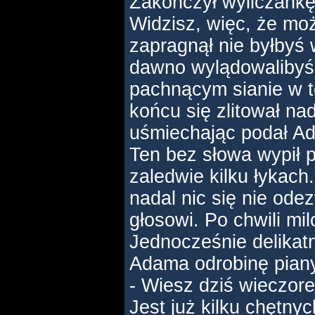
Zakończył wyliczank
Widzisz, więc, że mo
zapragnął nie byłbyś w
dawno wylądowalibyś
pachnącym sianie w t
końcu się zlitował na
uśmiechając podał Ad
Ten bez słowa wypił 
zaledwie kilku łykach.
nadal nic się nie ode
głosowi. Po chwili mi
Jednocześnie delikatn
Adama odrobinę piany
- Wiesz dziś wieczore
Jest już kilku chętnyc