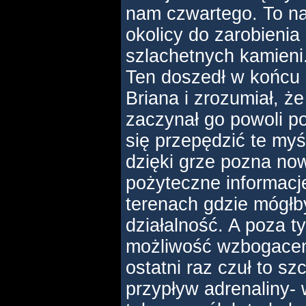
nam czwartego. To na
okolicy do zarobienia k
szlachetnych kamieni.
Ten doszedł w końcu 
Briana i zrozumiał, ż
zaczynał go powoli p
się przepędzić te myśl
dzięki grze pozna no
pożyteczne informacje
terenach gdzie mógłb
działalność. A poza t
możliwość wzbogaceni
ostatni raz czuł to sz
przypływ adrenaliny- 