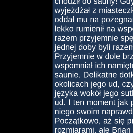
chodził do sauny! Gdy
wyjeżdżał z miastecz
oddał mu na pożegnan
lekko rumienił na wsp
razem przyjemnie spęd
jednej doby byli razem
Przyjemnie w dole brz
wspomniał ich namięt
saunie. Delikatne dot
okolicach jego ud, cz
języka wokół jego su
ud. I ten moment jak 
niego swoim naprawd
Początkowo, aż się pr
rozmiarami, ale Bria