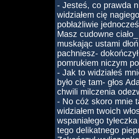
- Jesteś, co prawda n
widziałem cię nagieg
pobłażliwie jednocześ
Masz cudowne ciało_
muskając ustami dłoń
pachniesz- dokończy
pomrukiem niczym pod
- Jak to widziałeś mn
było cię tam- głos Ad
chwili milczenia odezw
- No cóż skoro mnie t
widziałem twoich wło
wspaniałego tyłeczka 
tego delikatnego piep