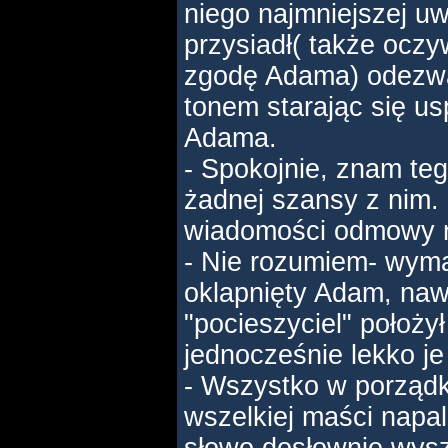
niego najmniejszej uw
przysiadł( także oczy
zgodę Adama) odezwa
tonem starając się 
Adama.
- Spokojnie, znam teg
żadnej szansy z nim.
wiadomości odmowy n
- Nie rozumiem- wyma
oklapnięty Adam, naw
"pocieszyciel" położy
jednocześnie lekko je
- Wszystko w porządk
wszelkiej maści napa