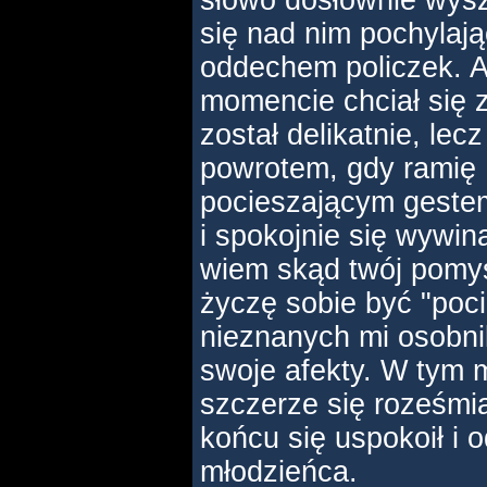
słowo dosłownie wysz
się nad nim pochylaj
oddechem policzek. 
momencie chciał się z
został delikatnie, le
powrotem, gdy ramię 
pocieszającym gestem
i spokojnie się wywin
wiem skąd twój pomys
życzę sobie być "poc
nieznanych mi osobn
swoje afekty. W tym 
szczerze się roześmia
końcu się uspokoił i 
młodzieńca.