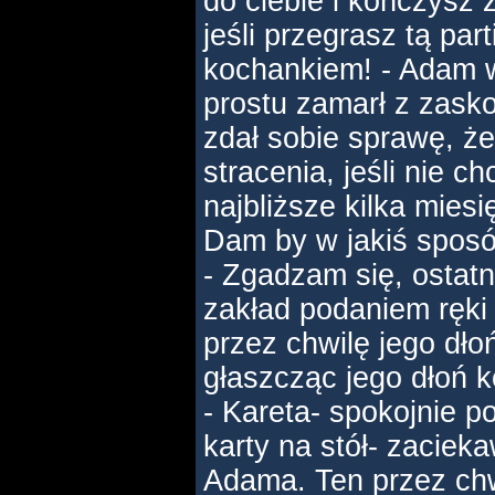
do ciebie i kończysz 
jeśli przegrasz tą par
kochankiem! - Adam w
prostu zamarł z zask
zdał sobie sprawę, że
stracenia, jeśli nie 
najbliższe kilka miesi
Dam by w jakiś sposó
- Zgadzam się, ostatn
zakład podaniem ręki 
przez chwilę jego dło
głaszcząc jego dłoń k
- Kareta- spokojnie po
karty na stół- zaciek
Adama. Ten przez chw