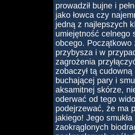
prowadził bujne i peł
jako łowca czy najem
jedną z najlepszych k
umiejętność celnego 
obcego. Początkowo z
przybysza i w przypa
zagrożenia przyłączyć 
zobaczył tą cudowną
buchającej pary i sm
aksamitnej skórze, ni
oderwać od tego wido
podejrzewać, że ma pr
jakiego! Jego smukła 
zaokrąglonych biodra