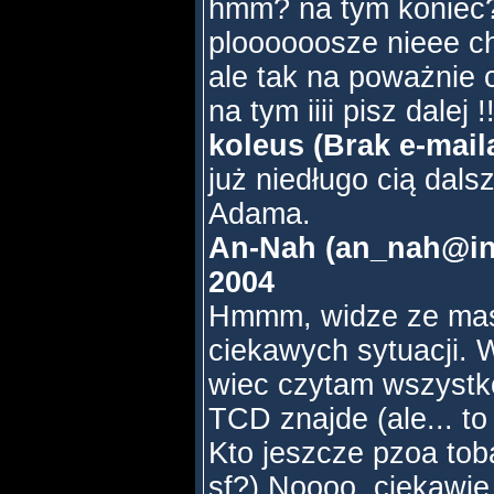
hmm? na tym koniec
ploooooosze nieee chl
ale tak na poważnie 
na tym iiii pisz dalej !
koleus (Brak e-mail
już niedługo cią dalsz
Adama.
An-Nah (an_nah@inte
2004
Hmmm, widze ze masz
ciekawych sytuacji. W
wiec czytam wszystko
TCD znajde (ale... to
Kto jeszcze pzoa tob
sf?) Noooo, ciekawie