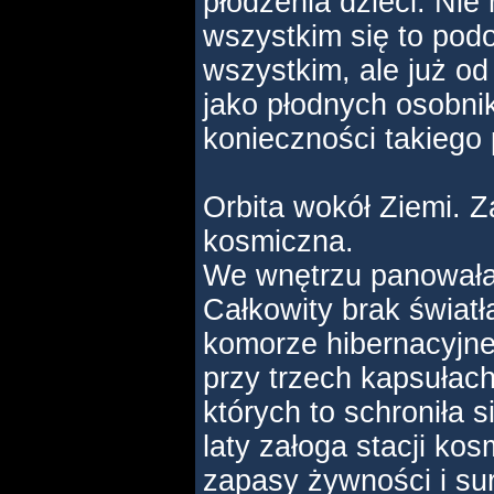
płodzenia dzieci. Ni
wszystkim się to pod
wszystkim, ale już od 
jako płodnych osobni
konieczności takiego
Orbita wokół Ziemi. 
kosmiczna.
We wnętrzu panowała 
Całkowity brak światł
komorze hibernacyjnej
przy trzech kapsułach
których to schroniła s
laty załoga stacji kos
zapasy żywności i su