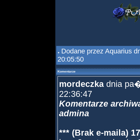
Dodane przez
Aquarius
dn
20:05:50
Komentarze
mordeczka
dnia pa�
22:36:47
Komentarze archiwa
admina
*** (Brak e-maila) 1