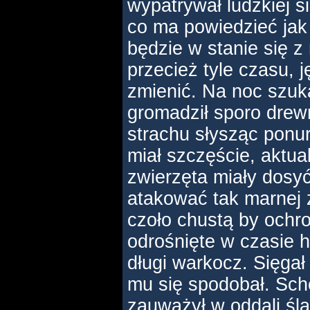
wypatrywał ludzkiej si
co ma powiedzieć jak
będzie w stanie się z
przecież tyle czasu, 
zmienić. Na noc szukał
gromadził sporo drewn
strachu słysząc ponur
miał szczęście, aktual
zwierzęta miały dosyć
atakować tak marnej 
czoło chustą by ochro
odrośnięte w czasie h
długi warkocz. Sięga
mu się spodobał. Scho
zauważył w oddali śl