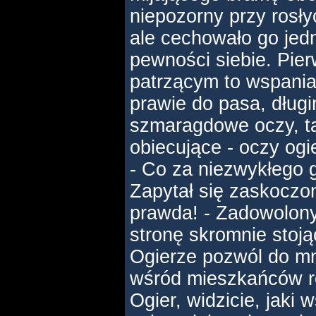
niepozorny przy rosł
ale cechowało go jed
pewności siebie. Pier
patrzącym to wspania
prawie do pasa, dług
szmaragdowe oczy, tak
obiecujące - oczy ogi
- Co za niezwykłego 
Zapytał się zaskoczo
prawda! - Zadowolony 
stronę skromnie stoj
Ogierze pozwól do m
wśród mieszkańców ro
Ogier, widzicie, jaki 