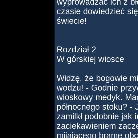
wyprowadzać ich z bł
czasie dowiedzieć się
świecie!
Rozdział 2
W górskiej wiosce
Widzę, że bogowie mie
wodzu! - Godnie przyw
wioskowy medyk. Maci
północnego stoku? -
zamilkł podobnie jak i
zaciekawieniem zaczę
mijającego bramę ob