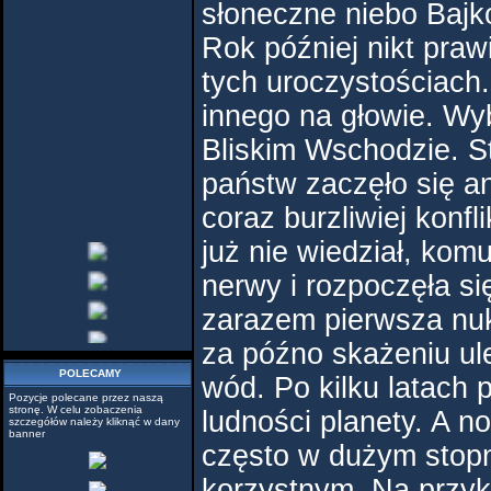
słoneczne niebo Bajk
Rok później nikt prawi
tych uroczystościach.
innego na głowie. Wyb
Bliskim Wschodzie. S
państw zaczęło się a
coraz burzliwiej konfl
już nie wiedział, kom
nerwy i rozpoczęła si
zarazem pierwsza nukl
za późno skażeniu ul
POLECAMY
wód. Po kilku latach 
Pozycje polecane przez naszą
stronę. W celu zobaczenia
ludności planety. A n
szczegółów należy kliknąć w dany
banner
często w dużym stopn
korzystnym. Na przyk