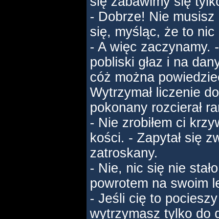
się zabawimy się tylk
- Dobrze! Nie musisz
się, myśląc, że to nic
- A więc zaczynamy. -
pobliski głaz i na dan
cóż można powiedzieć
Wytrzymał liczenie d
pokonany rozcierał ra
- Nie zrobiłem ci krz
kości. - Zapytał się 
zatroskany.
- Nie, nic się nie stał
powrotem na swoim l
- Jeśli cię to pociesz
wytrzymasz tylko do 