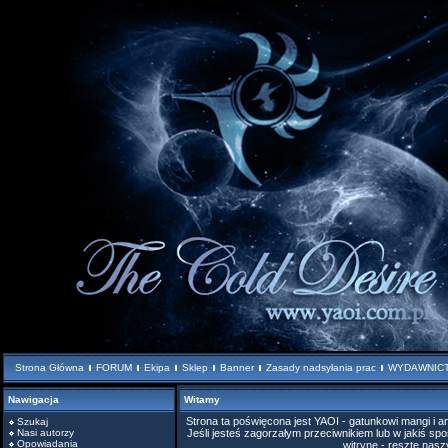
Strona Główna
FORUM
Ekipa
Sklep
Banner
Zasady nadsyłania prac
WYDAWNIC
Nawigacja
Witamy
Strona ta poświęcona jest YAOI - gatunkowi mangi i
Szukaj
Nasi autorzy
Jeśli jesteś zagorzałym przeciwnikiem lub w jakiś spo
Opowiadania
witrynę - resztę nas