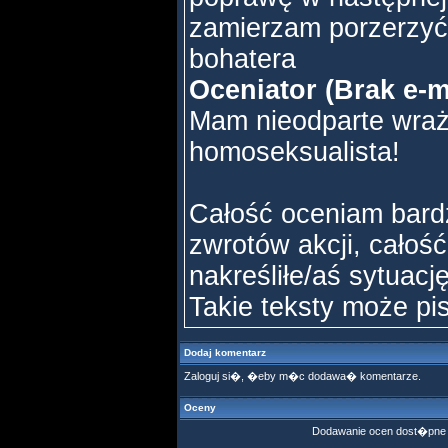
zamierzam porzerzyć
bohatera
Oceniator (Brak e-m
Mam nieodparte wraże
homoseksualista!
Całość oceniam bard
zwrotów akcji, całoś
nakreśliłe/aś sytuacj
Takie teksty może pis
Dodaj komentarz
Zaloguj si�, �eby m�c dodawa� komentarze.
Oceny
Dodawanie ocen dost�pne 