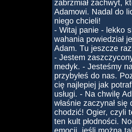
zabrzmiał zachwyt, któ
Adamowi. Nadal do lic
niego chcieli!
- Witaj panie - lekko s
wahania powiedział j
Adam. Tu jeszcze raz 
- Jestem zaszczycony 
medyk. - Jesteśmy na
przybyłeś do nas. Po
cię najlepiej jak potr
usługi. - Na chwilę A
właśnie zaczynał się
chodzić! Ogier, czyli 
ten kult płodności. N
emocji, jeśli można t