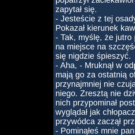
popatrzył zaciekawio
zapytał się.
- Jesteście z tej osady
Pokazał kierunek kaw
- Tak, myślę, że jutr
na miejsce na szczęśc
się nigdzie śpieszyć.
- Aha, - Mruknął w od
mają go za ostatnią of
przynajmniej nie czuj
niego. Zresztą nie dzi
nich przypominał post
wyglądał jak chłopacz
przywódca zaczął prz
- Pominąłeś mnie pani