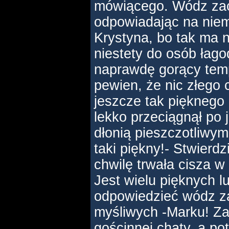
mówiącego. Wódz zac
odpowiadając na niem
Krystyna, bo tak ma na
niestety do osób łag
naprawdę gorący tem
pewien, że nic złego c
jeszcze tak pięknego
lekko przeciągnął po 
dłonią pieszczotliwy
taki piękny!- Stwierd
chwilę trwała cisza 
Jest wielu pięknych l
odpowiedzieć wódz z
myśliwych -Marku! Z
gościnnej chaty, a p