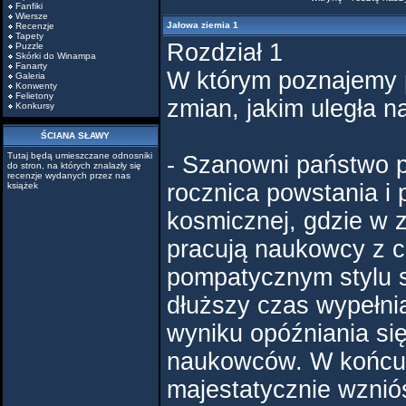
Fanfiki
Wiersze
Jałowa ziemia 1
Recenzje
Tapety
Rozdział 1
Puzzle
Skórki do Winampa
Fanarty
W którym poznajemy 
Galeria
Konwenty
Felietony
zmian, jakim uległa na
Konkursy
ŚCIANA SŁAWY
Tutaj będą umieszczane odnosniki
- Szanowni państwo p
do stron, na których znalazły się
recenzje wydanych przez nas
rocznica powstania i 
książek
kosmicznej, gdzie w 
pracują naukowcy z c
pompatycznym stylu sp
dłuższy czas wypełni
wyniku opóźniania się
naukowców. W końcu
majestatycznie wznió