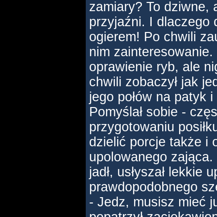
zamiary? To dziwne, a
przyjaźni. I dlaczego
ogierem! Po chwili zau
nim zainteresowanie. 
oprawienie ryb, ale ni
chwili zobaczył jak j
jego połów na patyk 
Pomyślał sobie - częst
przygotowaniu posiłk
dzielić porcje także i
upolowanego zająca. 
jadł, usłyszał lekkie 
prawdopodobnego sze
- Jedz, musisz mieć ju