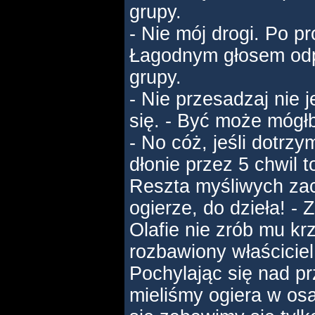
grupy.
- Nie mój drogi. Po pr
Łagodnym głosem od
grupy.
- Nie przesadzaj nie j
się. - Być może mógł
- No cóż, jeśli dotrz
dłonie przez 5 chwil 
Reszta myśliwych zacz
ogierze, do dzieła! - 
Olafie nie zrób mu kr
rozbawiony właściciel 
Pochylając się nad p
mieliśmy ogiera w osad