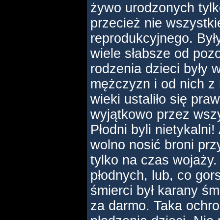
żywo urodzonych tylk
przecież nie wszystki
reprodukcyjnego. Były
wiele słabsze od pozo
rodzenia dzieci były 
mężczyzn i od nich z 
wieki ustaliło się pra
wyjątkowo przez wszy
Płodni byli nietykalni!
wolno nosić broni prz
tylko na czas wojaży.
płodnych, lub, co gor
śmierci był karany śmi
za darmo. Taka ochr