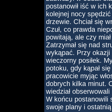
postanowił iść w ich 
kolejnej nocy spędzić 
drzewie. Chciał się 
Czuł, co prawda niepo
powitają, ale czy miał
Zatrzymał się nad str
wykąpać. Przy okazji 
wieczorny posiłek. My
potoku, gdy kąpał s
pracowicie myjąc wło
dobrych kilka minut. 
wiedział obserwowali 
W końcu postanowili s
swoje plany i ostatnią