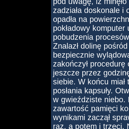
pod uwagę, iż minęło 
zadziała doskonale i 
opadła na powierzchn
pokładowy komputer 
pobudzenia procesów
Znalazł dolinę pośród
bezpiecznie wylądowa
zakończył procedurę
jeszcze przez godzin
siebie. W końcu miał t
posłania kapsuły. Otwo
w gwieździste niebo. 
zawartość pamięci k
wynikami zaczął spr
raz, a potem i trzeci.