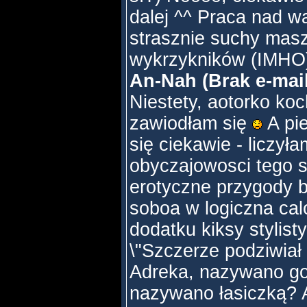
dalej ^^ Praca nad wa
strasznie suchy masz
wykrzykników (IMHO)
An-Nah (Brak e-mail
Niestety, aotorko ko
zawiodłam się
A pi
się ciekawie - liczył
obyczajowosci tego s
erotyczne przygody b
soboa w logiczna cal
dodatku kiksy stylist
\"Szczerze podziwiał
Adreka, nazywano go 
nazywano łasiczką? A