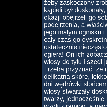
żeby zaskoczony zrob
kąpieli był doskonały,
okazji obejrzeli go so
podejrzenia, a właściw
jego małym ognisku i 
cały czas go dyskretn
ostatecznie nieczęsto
ogiera! On ich zobaczy
włosy do tyłu i szedł 
Trzeba przyznać, że 
delikatną skórę, lekk
dni wędrówki słońcem
włosy stwarzały dosk
twarzy, jednocześnie
wzdłuż ramion, a naw