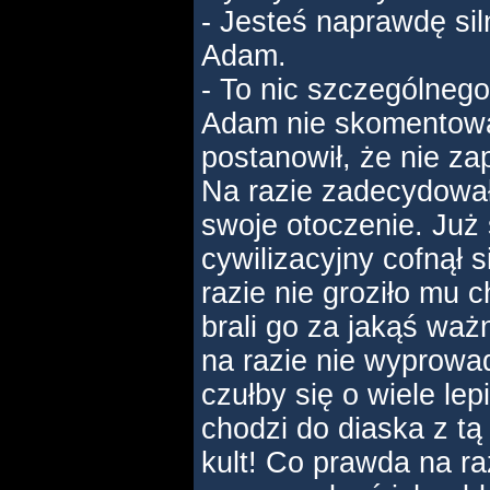
- Jesteś naprawdę sil
Adam.
- To nic szczególnego,
Adam nie skomentował
postanowił, że nie za
Na razie zadecydował
swoje otoczenie. Już 
cywilizacyjny cofnął s
razie nie groziło mu 
brali go za jakąś waż
na razie nie wyprowad
czułby się o wiele lep
chodzi do diaska z tą
kult! Co prawda na ra