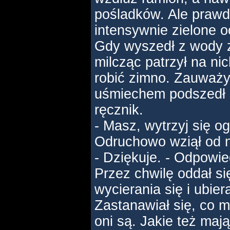
pośladków. Ale prawd
intensywnie zielone o
Gdy wyszedł z wody z
milcząc patrzył na nic
robić zimno. Zauważyli
uśmiechem podszedł d
ręcznik.
- Masz, wytrzyj się og
Odruchowo wziął od n
- Dziękuje. - Odpowie
Przez chwilę oddał si
wycierania się i ubier
Zastanawiał się, co m
oni są. Jakie też maj