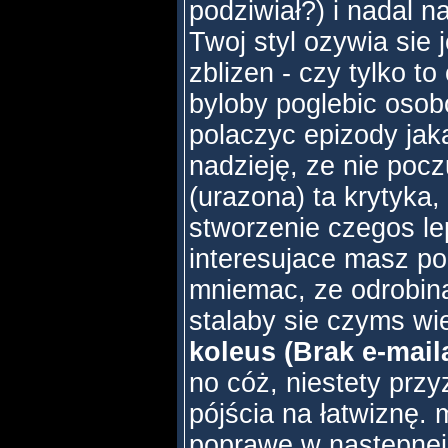
podziwiał?) i nadal 
Twoj styl ozywia sie 
zblizen - czy tylko to
byloby poglebic oso
polaczyc epizody jak
nadzieję, ze nie pocz
(urazona) ta krytyka,
stworzenie czegos lep
interesujace masz po
mniemac, ze odrobina 
stalaby sie czyms wi
koleus (Brak e-mail
no cóż, niestety przy
pójścia na łatwiznę. 
poprawę w następnej 