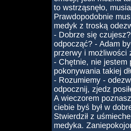
to wstrząsnęło, musia
Prawdopodobnie musia
medyk z troską odezw
- Dobrze się czujesz
odpocząć? - Adam był
przerwy i możliwości 
- Chętnie, nie jestem
pokonywania takiej dłu
- Rozumiemy - odezwa
odpocznij, zjedz posi
A wieczorem poznasz
ciebie byś był w dobre
Stwierdził z uśmiech
medyka. Zaniepokojon