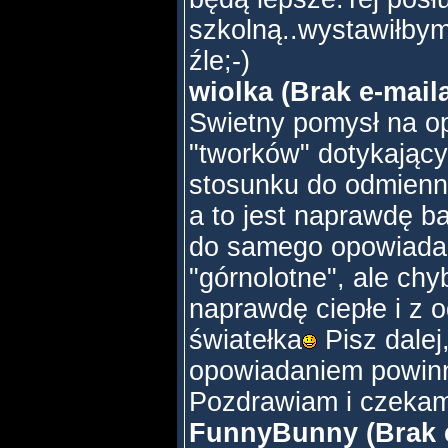
szkolną..wystawiłbym 
źle;-)
wiolka (Brak e-mail
Swietny pomysł na op
"tworków" dotykający
stosunku do odmiennej
a to jest naprawdę 
do samego opowiadani
"górnolotne", ale chyb
naprawdę ciepłe i z 
światełka
Pisz dale
opowiadaniem powinno
Pozdrawiam i czekam
FunnyBunny (Brak e