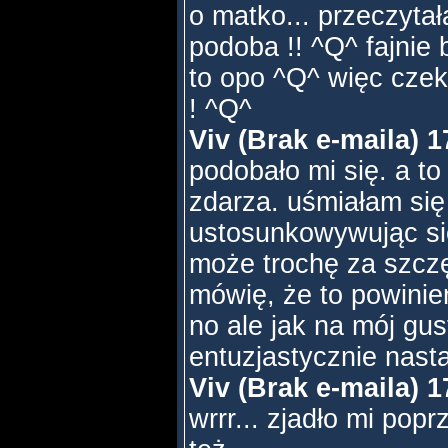
o matko... przeczytał
podoba !! ^Q^ fajnie b
to opo ^Q^ więc czek
! ^Q^
Viv (Brak e-maila) 1
podobało mi się. a to
zdarza. uśmiałam si
ustosunkowywując si
może trochę za szczę
mówię, że to powinien
no ale jak na mój gu
entuzjastycznie nast
Viv (Brak e-maila) 1
wrrr... zjadło mi popr