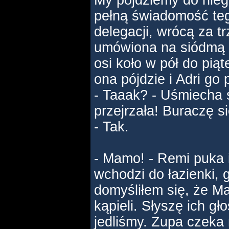
My pójdziemy do nieg
pełną świadomość teg
delegacji, wrócą za tr
umówiona na siódmą 
osi koło w pół do piąt
ona pójdzie i Adri go 
- Taaak? - Uśmiecha s
przejrzała! Buraczę s
- Tak.
- Mamo! - Remi puka 
wchodzi do łazienki, 
domyśliłem się, że M
kąpieli. Słyszę ich gł
jedliśmy. Zupa czeka 