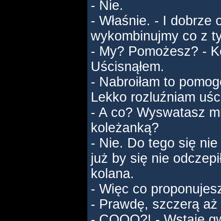
- Nie.
- Właśnie. - I dobrze 
wykombinujmy co z t
- My? Pomożesz? - Ko
Uścisnąłem.
- Nabroiłam to pomogę
Lekko rozluźniam uśc
- A co? Wyswatasz mn
koleżanką?
- Nie. Do tego się ni
już by się nie odczepi
kolana.
- Więc co proponujes
- Prawdę, szczerą aż 
- COOO?! - Wstaję gw