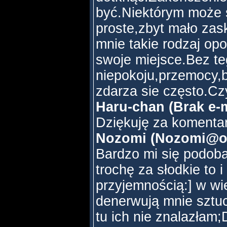
być.Niektórym może 
proste,zbyt mało zas
mnie takie rodzaj op
swoje miejsce.Bez t
niepokoju,przemocy,b
zdarza sie często.Czy
Haru-chan (Brak e-m
Dziękuję za komenta
Nozomi (Nozomi@one
Bardzo mi się podoba
trochę za słodkie to i
przyjemnością:] w wi
denerwują mnie sztuc
tu ich nie znalazłam;