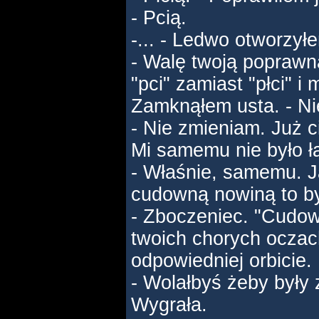
- Pcią.
-... - Ledwo otworzył
- Walę twoją poprawn
"pci" zamiast "płci" i 
Zamknąłem usta. - Ni
- Nie zmieniam. Już c
Mi samemu nie było ł
- Właśnie, samemu. Ja
cudowną nowiną to był
- Zboczeniec. "Cudown
twoich chorych oczac
odpowiedniej orbicie.
- Wolałbyś żeby były 
Wygrała.