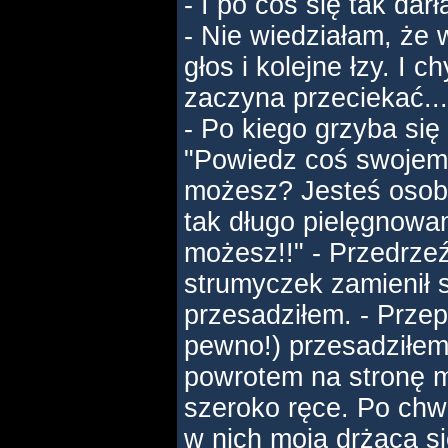
- I po coś się tak darł
- Nie wiedziałam, że
głos i kolejne łzy. I 
zaczyna przeciekać...
- Po kiego grzyba się
"Powiedz coś swojemu
możesz? Jesteś osobą
tak długo pielęgnowa
możesz!!" - Przedrzeź
strumyczek zamienił 
przesadziłem. - Prze
pewno!) przesadziłem.
powrotem na stronę m
szeroko ręce. Po chw
w nich moją drżącą si