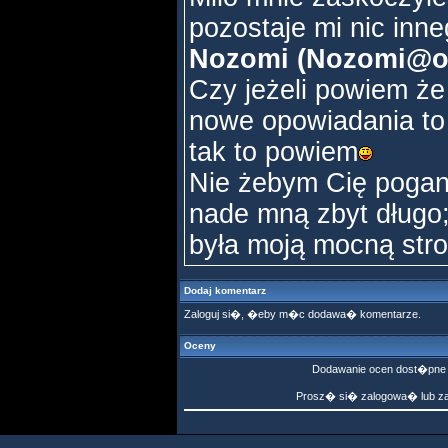
pozostaje mi nic inn
Nozomi (Nozomi@one
Czy jeżeli powiem ż
nowe opowiadania to 
tak to powiem
Nie żebym Cię pogani
nade mną zbyt długo;
była moją mocną str
Dodaj komentarz
Zaloguj si�, �eby m�c dodawa� komentarze.
Oceny
Dodawanie ocen dost�pne 
Prosz� si� zalogowa� lub z