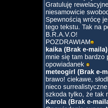
Gratuluję rewelacyjne
niesamowicie swobodn
Spewnością wrócę jes
tego tekstu. Tak na 
B.R.A.V.O!
POZDRAWIAM
kaika (Brak e-maila
mnie się tam bardzo 
opowiadanek
meteogirl (Brak e-m
brawo! ciekawe, słod
nieco surrealistyczn
szkoda tylko, że tak
Karola (Brak e-mail