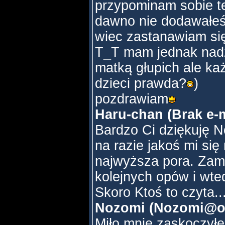
przypominam sobie te
dawno nie dodawałe
wiec zastanawiam się
T_T mam jednak nadz
matką głupich ale k
dzieci prawda?
)
pozdrawiam
Haru-chan (Brak e-m
Bardzo Ci dziękuję No
na razie jakoś mi się
najwyższa pora. Zami
kolejnych opów i wte
Skoro Ktoś to czyta..
Nozomi (Nozomi@one
Miło mnie zaskoczył