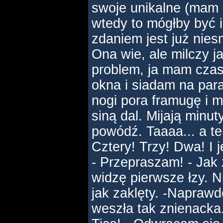
swoje unikalne (mam
wtedy to mógłby być 
zdaniem jest już nies
Ona wie, ale milczy ja
problem, ja mam cza
okna i siadam na par
nogi pora framugę i 
siną dal. Mijają minut
powódź. Taaaa... a ter
Cztery! Trzy! Dwa! I 
- Przepraszam! - Jak 
widzę pierwsze łzy. Ni
jak zaklęty. -Naprawd
weszła tak znienacka..