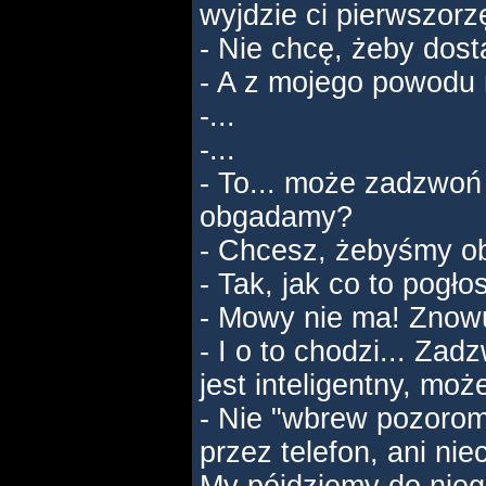
wyjdzie ci pierwszorz
- Nie chcę, żeby dost
- A z mojego powodu
-...
-...
- To... może zadzwoń 
obgadamy?
- Chcesz, żebyśmy ob
- Tak, jak co to pogło
- Mowy nie ma! Znowu
- I o to chodzi... Za
jest inteligentny, mo
- Nie "wbrew pozorom
przez telefon, ani nie