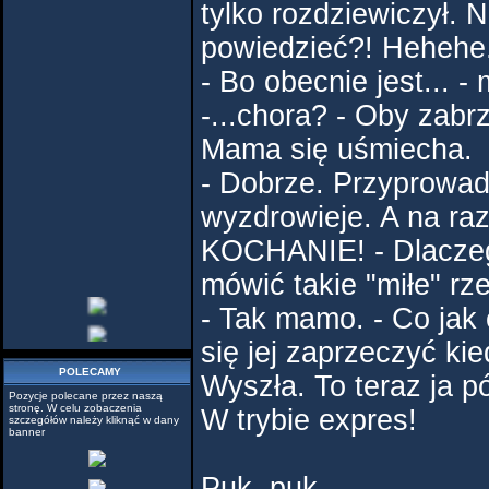
tylko rozdziewiczył. N
powiedzieć?! Hehehe.
- Bo obecnie jest... -
-...chora? - Oby zabr
Mama się uśmiecha.
- Dobrze. Przyprowadz
wyzdrowieje. A na raz
KOCHANIE! - Dlaczeg
mówić takie "miłe" rze
- Tak mamo. - Co jak 
się jej zaprzeczyć kie
POLECAMY
Wyszła. To teraz ja pó
Pozycje polecane przez naszą
stronę. W celu zobaczenia
W trybie expres!
szczegółów należy kliknąć w dany
banner
Puk, puk.