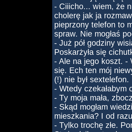
- Ciiicho... wiem, że 
cholerę jak ja rozma
pieprzony telefon to 
spraw. Nie mogłaś p
- Już pół godziny wisi
Poskarżyła się cichut
- Ale na jego koszt.
się. Ech ten mój niew
(!) nie był sextelefon.
- Wtedy czekałabym ci
- Ty moja mała, zbocz
- Skąd mogłam wiedzi
mieszkania? I od razu
- Tylko trochę złe. Pom