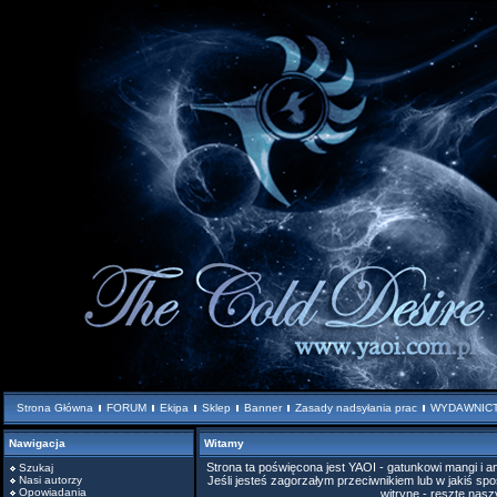
Strona Główna
FORUM
Ekipa
Sklep
Banner
Zasady nadsyłania prac
WYDAWNIC
Nawigacja
Witamy
Strona ta poświęcona jest YAOI - gatunkowi mangi i
Szukaj
Nasi autorzy
Jeśli jesteś zagorzałym przeciwnikiem lub w jakiś spo
Opowiadania
witrynę - resztę nas