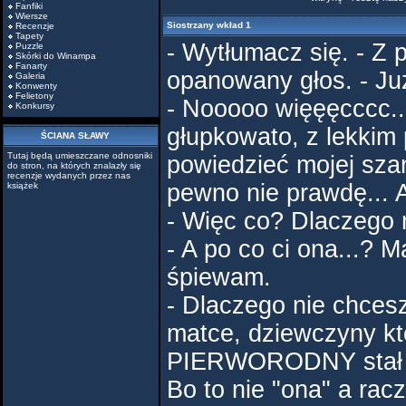
Fanfiki
Wiersze
Siostrzany wkład 1
Recenzje
Tapety
- Wytłumacz się. - Z p
Puzzle
Skórki do Winampa
Fanarty
opanowany głos. - Ju
Galeria
Konwenty
Felietony
- Nooooo więęęcccc..
Konkursy
głupkowato, z lekkim
ŚCIANA SŁAWY
Tutaj będą umieszczane odnosniki
powiedzieć mojej sza
do stron, na których znalazły się
recenzje wydanych przez nas
pewno nie prawdę... 
książek
- Więc co? Dlaczego n
- A po co ci ona...? M
śpiewam.
- Dlaczego nie chces
matce, dziewczyny kt
PIERWORODNY stał 
Bo to nie "ona" a racz