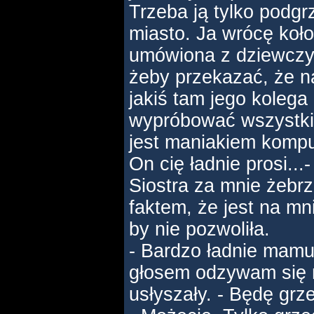
Trzeba ją tylko podg
miasto. Ja wrócę koł
umówiona z dziewczyn
żeby przekazać, że na
jakiś tam jego koleg
wypróbować wszystkie
jest maniakiem kom
On cię ładnie prosi...
Siostra za mnie żebrze
faktem, że jest na mn
by nie pozwoliła.
- Bardzo ładnie mamu
głosem odzywam się n
usłyszały. - Będę grz