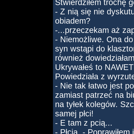
Stwierdziłem trochę g
- Z nią się nie dyskut
obiadem?
-...przeczekam aż za
- Niemożliwe. Ona do 
syn wstąpi do klasztor
również dowiedziałam
Ukrywałeś to NAWET 
Powiedziała z wyrzut
- Nie tak łatwo jest p
zamiast patrzeć na bi
na tyłek kolegów. Szcz
samej płci!
- E tam z pcią...
- Płcią. - Poprawiłe