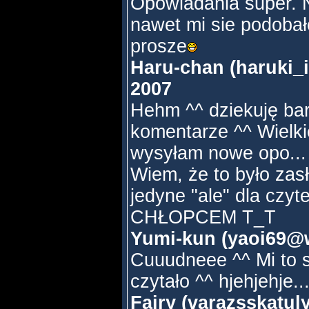
Opowiadania super. N
nawet mi sie podobał
prosze
Haru-chan (haruki_i
2007
Hehm ^^ dziekuję ba
komentarze ^^ Wielkie
wysyłam nowe opo... 
Wiem, że to było zasł
jedyne "ale" dla czy
CHŁOPCEM T_T
Yumi-kun (yaoi69@w
Cuuudneee ^^ Mi to s
czytało ^^ hjehjehje.
Fairy (varazsskatul