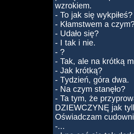
wzrokiem.
- To jak się wykpiłeś?
- Kłamstwem a czym? 
- Udało się?
- I tak i nie.
- ?
- Tak, ale na krótką m
- Jak krótką?
- Tydzień, góra dwa.
- Na czym stanęło?
- Ta tym, że przypro
DZIEWCZYNĘ jak tylk
Oświadczam cudownie
-...