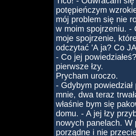
Tico! - Odwracam się 
potępieńczym wzroki
mój problem się nie r
w moim spojrzeniu. -
moje spojrzenie, któr
odczytać 'A ja? Co JA
- Co jej powiedziałeś
pierwsze łzy.
Prycham uroczo.
- Gdybym powiedział p
mnie, dwa teraz trwał
właśnie bym się pakow
domu. - A jej łzy przy
nowych panelach. W 
porządne i nie przeci