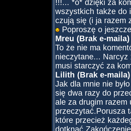
!!!... *o* dzięki za 
wszystkich także do
czują się (i ja razem
Poproszę o jeszcze
Mreu (Brak e-maila)
To że nie ma koment
nieczytane... Narc
musi starczyć za ko
Lilith (Brak e-maila
Jak dla mnie nie było
się dwa razy do prze
ale za drugim razem 
przeczytać.Porusza 
które przecież każd
dotknąć.Zakończenie 