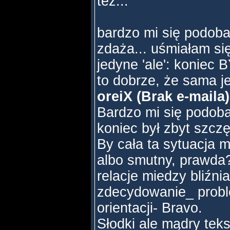
też...
bardzo mi się podobał
zdaża... uśmiałam s
jedyne 'ale': koniec 
to dobrze, że sama 
oreiX (Brak e-maila
Bardzo mi się podoba
koniec był zbyt szczę
By cała ta sytuacja m
albo smutny, prawda
relacje miedzy bliźni
zdecydowanie_ probl
orientacji- Bravo.
Słodki ale mądry teks