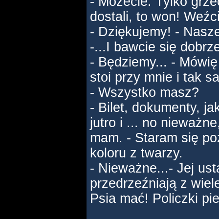
- Możecie. Tylko grz
dostali, to won! Weźc
- Dziękujemy! - Nasze
-...I bawcie się dobrz
- Będziemy... - Mówię
stoi przy mnie i tak s
- Wszystko masz?
- Bilet, dokumenty, j
jutro i ... no nieważ
mam. - Staram się po
koloru z twarzy.
- Nieważne...- Jej us
przedrzeźniają z wi
Psia mać! Policzki pi