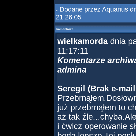
Dodane przez
Aquarius
dn
21:26:05
Komentarze
wielkamorda
dnia p
11:17:11
Komentarze archiwa
admina
Seregil (Brak e-mail
Przebrnąłem.Dosłowni
już przebrnąłem to c
aż tak źle...chyba.Ale
i ćwicz operowanie s
będą lepsze.Tej posł