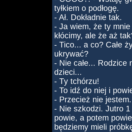
tyłkiem o podłogę.
- Ał. Dokładnie tak.
- Ja wiem, że ty mnie 
kłócimy, ale że aż tak
- Tico... a co? Całe ż
ukrywać?
- Nie całe... Rodzice n
dzieci...
- Ty tchórzu!
- To idź do niej i powi
- Przecież nie jestem.
- Nie szkodzi. Jutro 
powie, a potem powiesz
będziemy mieli próbkę 