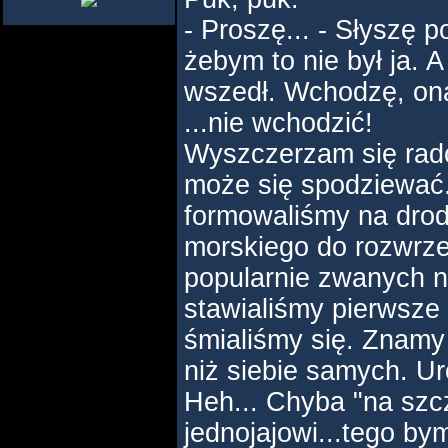
- Proszę... - Słyszę p
żebym to nie był ja. A
wszedł. Wchodzę, ona 
...nie wchodzić!
Wyszczerzam się rad
może się spodziewać.
formowaliśmy na drod
morskiego do rozwrz
popularnie zwanych 
stawialiśmy pierwsze 
śmialiśmy się. Znamy
niż siebie samych. Ur
Heh... Chyba "na szc
jednojajowi...tego bym