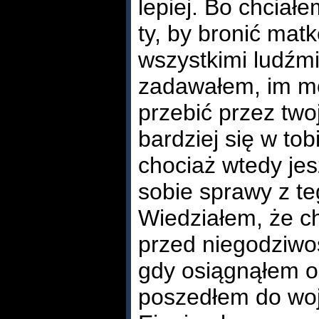
lepiej. Bo chciał
ty, by bronić mat
wszystkimi ludźmi.
zadawałem, im mo
przebić przez two
bardziej się w to
chociaż wtedy je
sobie sprawy z te
Wiedziałem, że ch
przed niegodziwoś
gdy osiągnąłem o
poszedłem do wojs