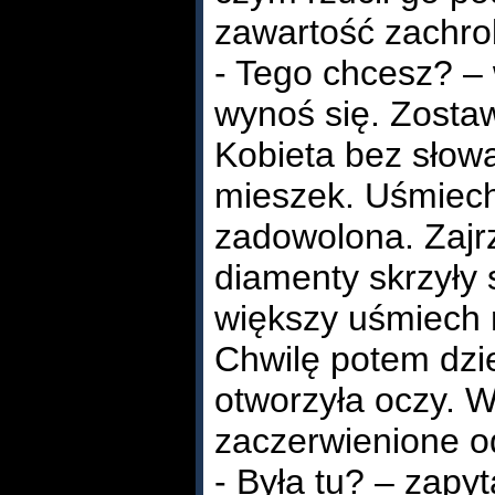
zawartość zachro
- Tego chcesz? – 
wynoś się. Zosta
Kobieta bez słowa
mieszek. Uśmiech
zadowolona. Zajr
diamenty skrzyły 
większy uśmiech n
Chwilę potem dzi
otworzyła oczy. W
zaczerwienione o
- Była tu? – zapyt