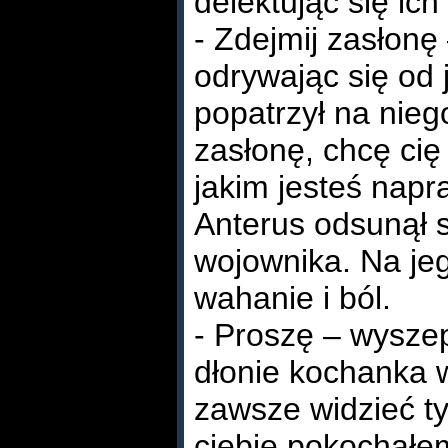
delektując się ic
- Zdejmij zasłonę
odrywając się od 
popatrzył na nieg
zasłonę, chcę cię
jakim jesteś napr
Anterus odsunął 
wojownika. Na jeg
wahanie i ból.
- Proszę – wyszep
dłonie kochanka 
zawsze widzieć tyl
ciebie pokochałem