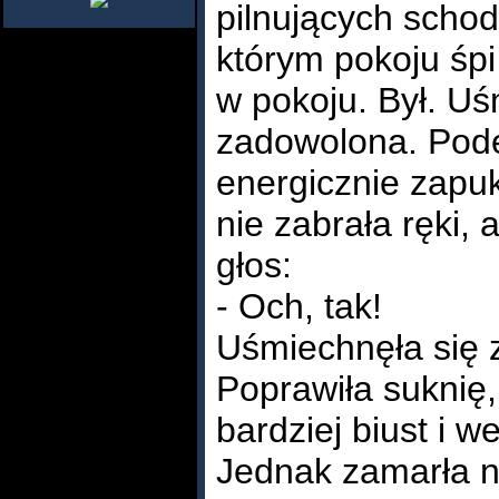
pilnujących scho
którym pokoju śpi 
w pokoju. Był. Uś
zadowolona. Pode
energicznie zapu
nie zabrała ręki, 
głos:
- Och, tak!
Uśmiechnęła się 
Poprawiła suknię
bardziej biust i w
Jednak zamarła n