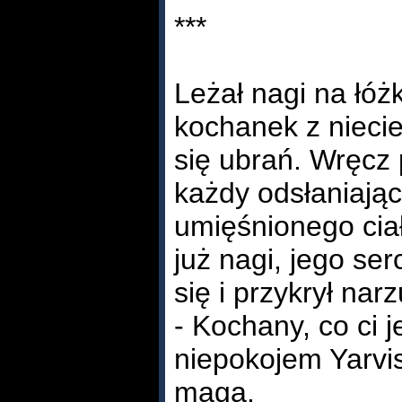
***
Leżał nagi na łóż
kochanek z nieci
się ubrań. Wręcz
każdy odsłaniając
umięśnionego ciał
już nagi, jego ser
się i przykrył nar
- Kochany, co ci j
niepokojem Yarvis
maga.