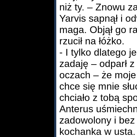
niż ty. – Znowu z
Yarvis sapnął i o
maga. Objął go r
rzucił na łóżko.
- I tylko dlatego 
zadaję – odparł 
oczach – że moje 
chce się mnie słuc
chciało z tobą sp
Anterus uśmiechn
zadowolony i bez
kochanka w usta.