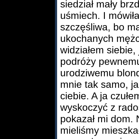
siedział mały brzd
uśmiech. I mówił
szczęśliwa, bo m
ukochanych mężc
widziałem siebie,
podróży pewnemu
urodziwemu blondy
mnie tak samo, j
ciebie. A ja czuł
wyskoczyć z radoś
pokazał mi dom. 
mieliśmy mieszkać