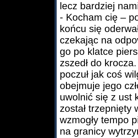
lecz bardziej nami
- Kocham cię – po
końcu się oderwał
czekając na odpo
go po klatce pier
zszedł do krocza.
poczuł jak coś wi
obejmuje jego czł
uwolnić się z ust 
został trzepnięty 
wzmogły tempo pi
na granicy wytrzy