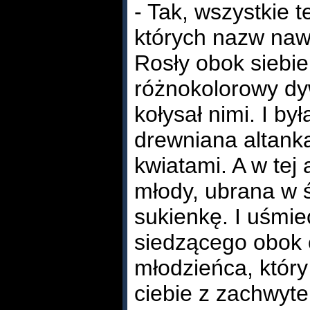
- Tak, wszystkie 
których nazw naw
Rosły obok siebie
różnokolorowy dy
kołysał nimi. I by
drewniana altanka
kwiatami. A w tej a
młody, ubrana w ś
sukienkę. I uśmie
siedzącego obok
młodzieńca, który
ciebie z zachwyt