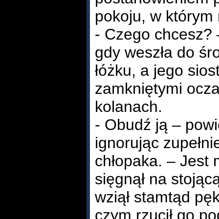
pokoju, w którym
- Czego chcesz? 
gdy weszła do śro
łóżku, a jego sios
zamkniętymi ocza
kolanach.
- Obudź ją – powi
ignorując zupełni
chłopaka. – Jest 
sięgnął na stojącą
wziął stamtąd pę
czym rzucił go pod