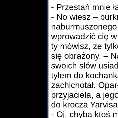
- Przestań mnie ł
- No wiesz – burk
naburmuszonego –
wprowadzić cię w 
ty mówisz, ze tyl
się obrażony. – N
swoich słów usiad
tyłem do kochank
zachichotał. Opar
przyjaciela, a je
do krocza Yarvisa
- Oj, chyba ktoś