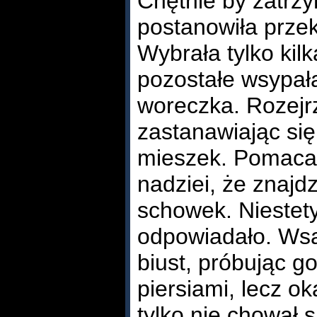
Chętnie by zatrzy
postanowiła prze
Wybrała tylko kil
pozostałe wsypał
woreczka. Rozejrz
zastanawiając się
mieszek. Pomaca
nadziei, że znajdz
schowek. Niestety 
odpowiadało. Wsa
biust, próbując g
piersiami, lecz ok
tylko nie chował s