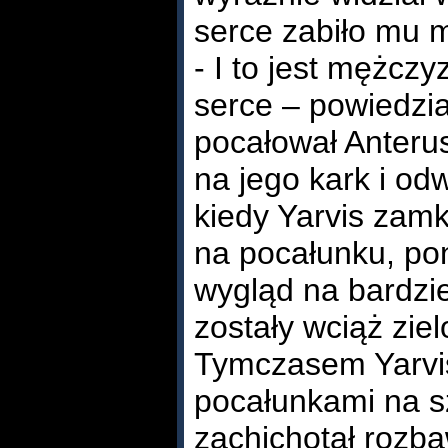
serce zabiło mu m
- I to jest mężczy
serce – powiedzia
pocałował Anterus
na jego kark i od
kiedy Yarvis zamk
na pocałunku, po
wygląd na bardziej
zostały wciąż ziel
Tymczasem Yarvis
pocałunkami na sz
zachichotał rozba