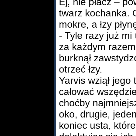
Ej, nie płacz – po
twarz kochanka. 
mokre, a łzy płyn
- Tyle razy już mi
za każdym razem 
burknął zawstydz
otrzeć łzy.
Yarvis wziął jego 
całować wszędzie
choćby najmniejsz
oko, drugie, jeden
koniec usta, które