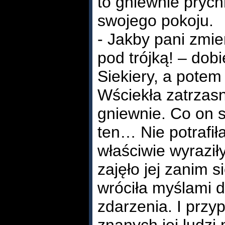
to gniewnie prych
swojego pokoju.
- Jakby pani zmie
pod trójką! – dobi
Siekiery, a potem
Wściekła zatrzasn
gniewnie. Co on 
ten… Nie potrafił
właściwie wyraziły
zajęło jej zanim 
wróciła myślami d
zdarzenia. I przy