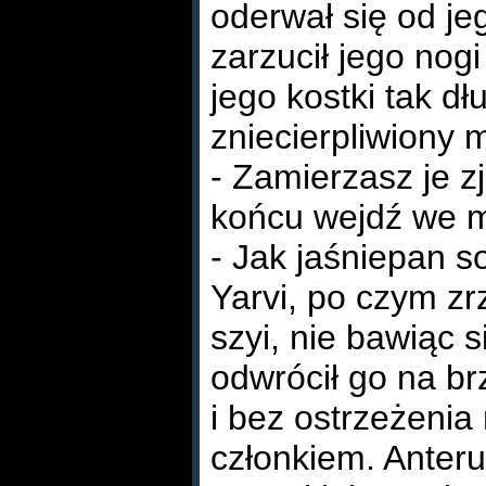
oderwał się od jeg
zarzucił jego nogi
jego kostki tak dł
zniecierpliwiony 
- Zamierzasz je z
końcu wejdź we m
- Jak jaśniepan s
Yarvi, po czym zr
szyi, nie bawiąc s
odwrócił go na br
i bez ostrzeżenia
członkiem. Anteru