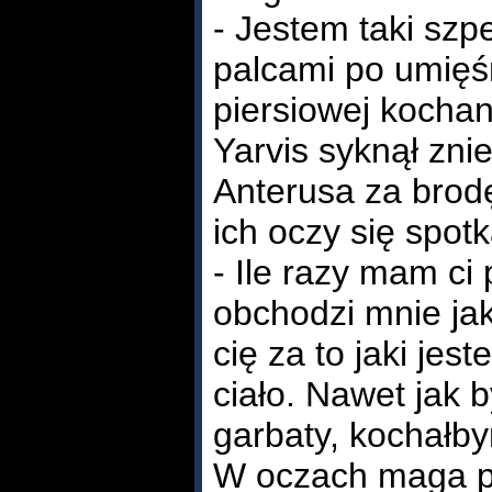
- Jestem taki szp
palcami po umięśn
piersiowej kocha
Yarvis syknął znie
Anterusa za brodę
ich oczy się spotk
- Ile razy mam ci
obchodzi mnie j
cię za to jaki jest
ciało. Nawet jak 
garbaty, kochałby
W oczach maga poj