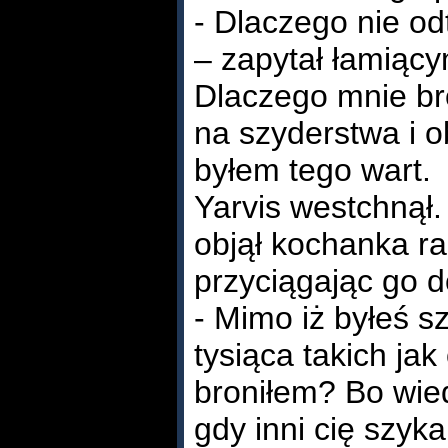
- Dlaczego nie odt
– zapytał łamiący
Dlaczego mnie bro
na szyderstwa i o
byłem tego wart.
Yarvis westchnął.
objął kochanka r
przyciągając go do
- Mimo iż byłeś sz
tysiąca takich jak
broniłem? Bo wied
gdy inni cię szyk