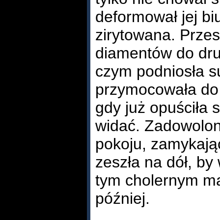
deformował jej biu
zirytowana. Prze
diamentów do dru
czym podniosła su
przymocowała do 
gdy już opuściła s
widać. Zadowolon
pokoju, zamykając
zeszła na dół, by
tym cholernym m
później.