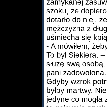
zamykanej zasuwk
szoku, że dopiero
dotarło do niej, że
mężczyzna z dług
uśmiecha się kpi
- A mówiłem, żeby
To był Siekiera. 
służę swą osobą.
pani zadowolona.
Gdyby wzrok potrfi
byłby martwy. Nies
jedyne co mogła z