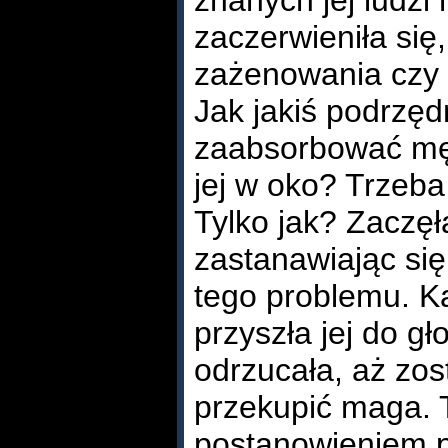
znanych jej ludzi 
zaczerwieniła się
zażenowania czy 
Jak jakiś podrzę
zaabsorbować mę
jej w oko? Trzeba 
Tylko jak? Zaczęł
zastanawiając si
tego problemu. K
przyszła jej do g
odrzucała, aż zost
przekupić maga. T
postanowieniem p