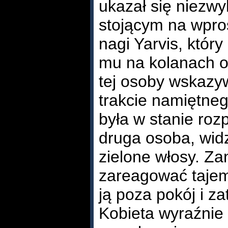
ukazał się niezwy
stojącym na wpros
nagi Yarvis, któr
mu na kolanach o
tej osoby wskazyw
trakcie namiętneg
była w stanie roz
druga osoba, widz
zielone włosy. Za
zareagować tajem
ją poza pokój i za
Kobieta wyraźnie 