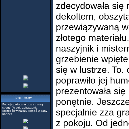
zdecydowała się
dekoltem, obszyt
przewiązywaną w 
złotego materiału
naszyjnik i miste
grzebienie wpięte
się w lustrze. To
poprawiło jej hum
prezentowała się
POLECAMY
ponętnie. Jeszcz
Pozycje polecane przez naszą
stronę. W celu zobaczenia
specjalnie zza gr
szczegółów należy kliknąć w dany
banner
z pokoju. Od jed