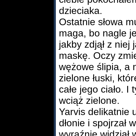
dzieciaka.
Ostatnie słowa m
maga, bo nagle je
jakby zdjął z niej
maskę. Oczy zmien
wężowe ślipia, a 
zielone łuski, któ
całe jego ciało. I 
wciąż zielone.
Yarvis delikatnie 
dłonie i spojrzał
wyraźnie widział w