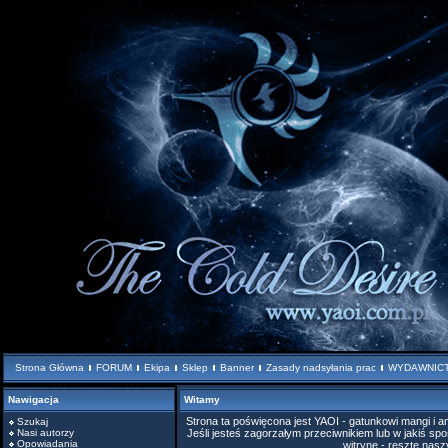
Strona Główna
FORUM
Ekipa
Sklep
Banner
Zasady nadsyłania prac
WYDAWNIC
Nawigacja
Witamy
Strona ta poświęcona jest YAOI - gatunkowi mangi i
Szukaj
Nasi autorzy
Jeśli jesteś zagorzałym przeciwnikiem lub w jakiś spo
Opowiadania
witrynę - resztę nas