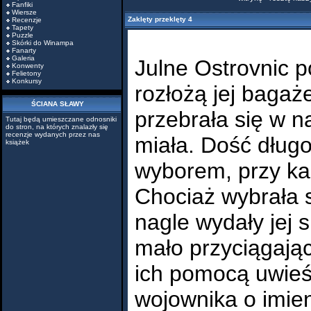
Fanfiki
Wiersze
Zaklęty przeklęty 4
Recenzje
Tapety
Puzzle
Skórki do Winampa
Fanarty
Galeria
Julne Ostrovnic p
Konwenty
Felietony
Konkursy
rozłożą jej bagaż
ŚCIANA SŁAWY
przebrała się w n
Tutaj będą umieszczane odnosniki
do stron, na których znalazły się
recenzje wydanych przez nas
miała. Dość długo
książek
wyborem, przy każ
Chociaż wybrała 
nagle wydały jej s
mało przyciągają
ich pomocą uwieś
wojownika o imie