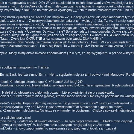
ak o mangowców chodzi...XD) W tym czasie obiekt moich obserwacji znów zwalił się na brzu
mału zmyć... No ale Aleks chciał już... ale czasopismo w łapkach mojego obiektu obserwacji
y i wyszliśmy z sali... no bo mnie Aleks wyciągnął )_)" No to kurde musiałem wrócić... no 
w mordę bardziej idiotycznie zacząć nie mogłem ==". Do tego jeszcze jak idiota machałem tymi
uje... wiesz o tym. Z miernym skutkiem ale nadal z tym walczę...)- Ja, Ty, my - i tu się zapow
cząłem swoją wypowiedź z każdym kolejnym słowem miałem świadomość, że pogrążam się cor
ak jeśli już zacząłem to nie zostało mi nic innego jak kontynuowanie 'znajomości'- poznajmy
cze Cię złapię! - Uciekłem! Dziwisz mi się? Bo ja tak, ale z innego powodu. Dziwie się, że ta
miech Twojej klasy... gonił mnie jeszcze przez cały korytarz. I w domu też. A klasa miała ub
" Taaa... Życie jest OKRUTNE a już na pewno było wtedy. DLA MNIE! ).(
nienie o Tobie. Wtedy nie miałem pojęcia jak to się potoczy. Boże... W życiu nie sądziłem,
mych zainteresowaniach... Pożal się Boże! To w końcu ja. JA! Przecież to oczywiste, że z t
ycia. Kiedy minął około miesiąc zapomniałem już o tym, że się wygłupiłem, a przede wszystk
 po spotkaniu mangowym w Trafficu
Bo na Saski jest za zimno. Brrrr... Heh... stęskniłem się za tymi potworkami! Mangowe. Rytuł
rtbook X!! Mojego ukochanego X!! ^^ Kamui! Już lecę! XD
owoloną mordeczką. Nawet ślinka nie kapała więc było w miarę higienicznie. Nagle podeszł
os. Należał do chłopaka o zielonych oczach, które uważnie mi się przypatrywały.
abierze..? Przechyliłem nieco główkę, kto wie może odpuści? Ale chyba podziałało bo walnął
forda?- zapytał. Popatrzyłem się niepewnie. Bo ja wiem co on chce? Jeszcze zrobi mi kuku..
 To rodzaj rytułału, czy co? Może ja też powinienem? On tymczasem ciągnął rozmowę.
tasz. -Zamrugałem ślepkami... No jeszcze w mordę nie dostałem... Chyba zauważył moją nie
na sali gimnastycznej!
le mnie nie bij! - dałem upust swoim obawom. - To było nieprzemyślane! I! I Aleks mnie ciągnął..
żebym ja to powtórzył? W każdym razie zacząłem rozglądać się za Aleksem...
iłem! Aleks!- Znowu zapomniałem o najważniejszym, więc ten chłopak sam zaczął.