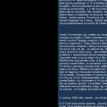
jeszcze to ==" Aleks przesadza! )-( Ch
jakiś gej się produkuję ==" O w mordkę j
kumplem. Jeśli przyjacielem to jeszcze lepi
chyba go przetrzepię... )_)" Ale oczywiśc
blisko ale nie nachalnie. Nie chciałem, 
Byłem dobry w udawaniu, to wreszcie mia
Dobra... jestem pewny. Przenoszę się... N
niezbyt dogaduje się z klasą... Byłoby fa
raczej podyktowana uczuciem do Ciebie..
Taaak. Przeniosłem się i trafiłem do Two
nowego szczegółu o Tobie i chowałem je l
wtedy o końcu Twojego związku z tym ch
bliższa znajomość z Tobą i dalsza z Al
bezsensowny związek z bliską mi przyjació
się przez cały rok ale,,, no właśnie ale
wręcz puścić to mimo uszu... ale zrobił
problemy z dowiezieniem jej tym bardziej
Zapytałeś mnie co ja na niego chcę. Bez
Wielokrotnie uprzedzałeś mnie, iż jeste
sytuacji i stwierdziłem, że sprawdzę czym
Po drodze, pewnego zimnego dnia, obiliśm
większym łóżku. Mieliśmy bo większość 
były te najgorsze minusowe temperatury 
Cię to bawiło...Postanowiłem Ci wybaczy
co chcę na 14.03. Odpowiedziałem tak s
powiedziałem, czy mruknąłem a Ty kazałeś
tak nie spełnisz groźby" a myślałem "ob
delikatnie mnie pocałowałeś, bojąc się, 
że szkoda... to mogłoby przyśpieszyć akc
2. marzec 2006 roku, wtorek - po szkole
O.O" Dziś było bardzo dziwnie... (burak)
to tak, że ja siadam na łóżku jej siostr