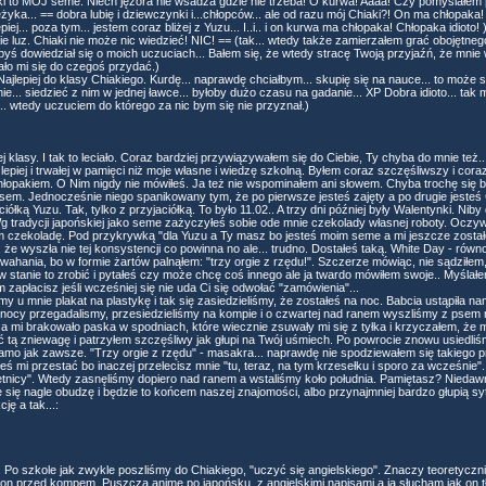
iaki to MÓJ seme. Niech jęzora nie wsadza gdzie nie trzeba! O kurwa! Aaaa! Czy pomyślałe
eżyka... == dobra lubię i dziewczynki i...chłopców... ale od razu mój Chiaki?! On ma chłopak
ej... poza tym... jestem coraz bliżej z Yuzu... I..i.. i on kurwa ma chłopaka! Chłopaka idioto! )
ie luz. Chiaki nie może nic wiedzieć! NIC! == (tak... wtedy także zamierzałem grać obojętneg
żebyś dowiedział się o moich uczuciach... Bałem się, że wtedy stracę Twoją przyjaźń, że mni
ło mi się do czegoś przydać.)
ajlepiej do klasy Chiakiego. Kurdę... naprawdę chciałbym... skupię się na nauce... to może si
jnie... siedzieć z nim w jednej ławce... byłoby dużo czasu na gadanie... XP Dobra idioto... t
. wtedy uczuciem do którego za nic bym się nie przyznał.)
jej klasy. I tak to leciało. Coraz bardziej przywiązywałem się do Ciebie, Ty chyba do mnie t
epiej i trwałej w pamięci niż moje własne i wiedzę szkolną. Byłem coraz szczęśliwszy i cora
łopakiem. O Nim nigdy nie mówiłeś. Ja też nie wspominałem ani słowem. Chyba trochę się 
eksem. Jednocześnie niego spanikowany tym, że po pierwsze jesteś zajęty a po drugie jes
łką Yuzu. Tak, tylko z przyjaciółką. To było 11.02.. A trzy dni później były Walentynki. Niby
. Wg tradycji japońskiej jako seme zażyczyłeś sobie ode mnie czekolady własnej roboty. Ocz
em czekoladę. Pod przykrywką "dla Yuzu a Ty masz bo jesteś moim seme a mi jeszcze został
, że wyszła nie tej konsystencji co powinna no ale... trudno. Dostałeś taką. White Day - ró
 wahania, bo w formie żartów palnąłem: "trzy orgie z rzędu!". Szczerze mówiąc, nie sądziłe
ś w stanie to zrobić i pytałeś czy może chcę coś innego ale ja twardo mówiłem swoje.. Myśla
 zapłacisz jeśli wcześniej się nie uda Ci się odwołać "zamówienia"...
y u mnie plakat na plastykę i tak się zasiedzieliśmy, że zostałeś na noc. Babcia ustąpiła na
nocy przegadalismy, przesiedzieliśmy na kompie i o czwartej nad ranem wyszliśmy z psem 
a mi brakowało paska w spodniach, które wiecznie zsuwały mi się z tyłka i krzyczałem, że 
ć tą zniewagę i patrzyłem szczęśliwy jak głupi na Twój uśmiech. Po powrocie znowu usiedli
amo jak zawsze. "Trzy orgie z rzędu" - masakra... naprawdę nie spodziewałem się takieg
 mi przestać bo inaczej przelecisz mnie "tu, teraz, na tym krzesełku i sporo za wcześnie". 
ietnicy". Wtedy zasnęliśmy dopiero nad ranem a wstaliśmy koło południa. Pamiętasz? Nieda
że się nagle obudzę i będzie to końcem naszej znajomości, albo przynajmniej bardzo głupią sy
ję a tak...:
. Po szkole jak zwykle poszliśmy do Chiakiego, "uczyć się angielskiego". Znaczy teoretyczn
y a on przed kompem. Puszcza anime po japońsku, z angielskimi napisami a ja słucham jak on 