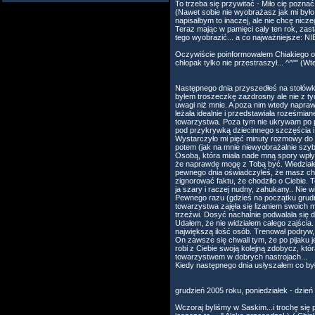
To trzeba się przywitać - Miło cię poznać
(Nawet sobie nie wyobrażasz jak mi był
napisałbym to inaczej, ale nie chcę nicze
Teraz mając w pamięci cały ten rok, zas
tego wyobrazić... a co najważniejsze: N
Oczywiście poinformowałem Chiakiego o s
chłopak tylko nie przestraszył... ^^"" (W
Następnego dnia przyszedłeś na stołówk
byłem troszeczkę zazdrosny ale nie z ty
uwagi niż mnie. A poza nim wtedy napraw
leżała idealnie i przedstawiała roześmi
towarzystwa. Poza tym nie ukrywam po p
pod przykrywką dziecinnego szczęścia i 
Wystarczyło mi pięć minuty rozmowy do p
potem (jak na mnie niewyobrażalnie szybk
Osobą, która miała nade mną spory wpływ
że naprawdę mogę z Tobą być. Wiedziałem,
pewnego dnia oświadczyłeś, że masz chło
zignorować faktu, że chodziło o Ciebie. To
ja szary i raczej nudny, zahukany.. Nie w
Pewnego razu (gdzieś na początku grudnia
towarzystwa zajęła się lizaniem swoich mig
trzeźwi. Dosyć nachalnie podwalała się 
Udałem, że nie widziałem całego zajścia.
największą ilość osób. Trenował podryw,
On zawsze się chwali tym, że po pijaku je
robi z Ciebie swoją kolejną zdobycz, kt
towarzystwem w dobrych nastrojach...
Kiedy następnego dnia usłyszałem co było
grudzień 2005 roku, poniedziałek - dzień
Wczoraj byliśmy w Saskim...i trochę się p