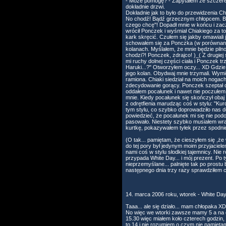
- Może pomogę? - Zapytałem ze szczerego
dokładnie drzwi.
Dokładnie jak to było do przewidzenia Ch
No chodź! Bądź grzecznym chłopcem. Będzi
czego chcę"! Dopadł mnie w końcu i zac
wrócił Ponczek i wyśmiał Chiakiego za to
kark skręcić. Czułem się jakby omawiali 
schowałem się za Ponczka (w porównaniu d
kolanach. Myślałem, że mnie będzie pilno
chodzi?! Ponczek, zdrajco! )_( Z drugiej 
mi ruchy dolnej części ciała i Ponczek t
Haruki...?" Otworzyłem oczy... XD Gdzi
jego kolan. Obydwaj mnie trzymali. Wymi
ramiona. Chiaki siedział na moich nogach 
zdecydowanie gorący. Ponczek szeptał do
oddałem pocałunek i nawet nie poczułem 
mnie. Kiedy pocałunek się skończył obaj 
z odrętfienia marudząc coś w stylu: "Kurd
tym stylu, co szybko doprowadziło nas 
powiedzieć, że pocałunek mi się nie podo
pasowało. Niestety szybko musiałem wraca
kurtkę, pokazywałem tyłek przez spodnie a
(O tak... pamiętam, że cieszyłem się ,że 
do tej pory był jedynym moim przyjaciele
nami coś w stylu słodkiej tajemnicy. Nie
przypada White Day... i mój prezent. Po 
nieprzemyślane... palnięte tak po pros
następnego dnia trzy razy sprawdziłem c
14. marca 2006 roku, wtorek - White Day
Taaa... ale się działo... mam chłopaka 
No więc we wtorki zawsze mamy 5 a na do
15.30 więc miałem koło czterech godzin, 
to 14 i nie rozumiem o czym nie pamiętam.