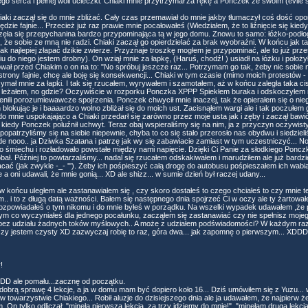
 serca i pełnej woli ucieczki. Chiaki mnie przytrzymał za rękę a Ponczek ze swoim (evile
iaki zaczął się do mnie zbliżać. Cały czas przemawiał do mnie jakby tłumaczył coś dość oporn
e fajnie... Przecież już raz prawie mnie pocałowałeś (Wiedziałem, że to liźnięcie się kiedy
zęła się przepychanina bardzo przypominająca tą w jego domu. Znowu to samo: łóżko-podłog
, że sobie ze mną nie radzi. Chiaki zaczął go opierdzielać za brak wyobraźni. W końcu jak t
jak najlepiej złapać dzikie zwierze. Przyznaje troszkę mogłem je przypominać, ale to już pr
o niego jestem drobny). On wziął mnie za łapkę, (Haruś, chodź! ) usiadł na łóżku i położył
wał przed Chiakim o on na to: "No spróbuj jeszcze raz... Potrzymam go tak, żeby nic sobie ni
strony fajnie, chcę ale boję się konsekwencji... Chiaki w tym czasie (mimo moich protestów - 
rzymał mnie za łapki. I tak się rzucałem, wyrywałem i szamotałem, aż w końcu zaległa taka c
e leżałem, no gdzie? Oczywiście w rozporku Ponczka XPPP Spiekłem buraka i odskoczyłem 
enili porozumiewawcze spojrzenia. Ponczek chwycił mnie inaczej, tak że opierałem się o nie
blokując je i baaaardzo wolno zbliżał się do moich ust. Zacisnąłem wargi ale i tak poczułem 
 mnie uspokajająco a Chiaki przedarł się zarówno przez moje usta jak i zęby i zaczął bawi
kiedy Ponczek poluźnił uchwyt. Teraz obaj wspieraliśmy się na nim, ja z przyczyn oczywisty
popatrzyliśmy się na siebie niepewnie, chyba to co się stało przerosło nas obydwu i siedzie
e nooo.. ja Dziwka Szatana i patrzę jak wy się zabawiacie zamiast w tym uczestniczyć... Norm
do śmiechu i rozładowało powstałe między nami napięcie. Dzięki Ci Panie za słodkiego Pon
bał. Później to powtarzaliśmy... nadal się rzucałem odskakiwałem i marudziłem ale już bardz
ć (jak zwykle -_- '''). Żeby ich pośpieszyć całą drogę do autobusu pośpieszałem ich wabiąc
 oni udawali, że mnie gonią... XD ale shizz... w sumie dzień był raczej udany...
w końcu uległem ale zastanawiałem się , czy skoro dostałeś to czego chciałeś to czy mnie tera
m.. i to z długą datą ważności. Bałem się następnego dnia spojrzeć Ci w oczy ale ty żartował
 rozpowiadałeś o tym nikomu i do mnie byłeś w porządku. Na wszelki wypadek udawałem ,że poję
tym co wyczyniałeś dla jednego pocałunku, zacząłem się zastanawiać czy nie spełnisz mojego
tu bez udziału żadnych toków myślowych.. A może z udziałem podświadomości? W każdym raz
zy jestem czysty XD zazwyczaj robię to raz, góra dwa... jak zapomnę o pierwszym... XDDD
!
XDDD ale pomału...zacznę od początku.
brą sprawę 4 lekcje, a ja w domu mam być dopiero koło 16... Dziś umówiłem się z Yuzu... 
w towarzystwie Chiakiego... Robił aluzje do dzisiejszego dnia ale ja udawałem, że najpierw że
 On tylko odliczał: "minęła pierwsza lekcja, za trzy idziemy do mnie!", "minęłam druga lekcja