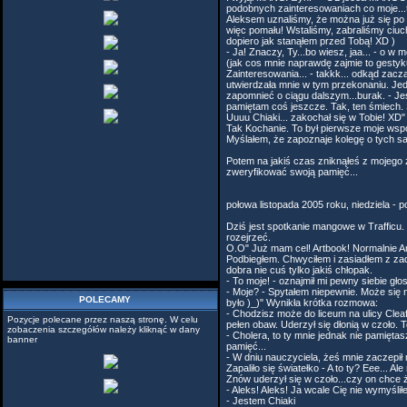
podobnych zainteresowaniach co moje...t
Aleksem uznaliśmy, że można już się po 
więc pomału! Wstaliśmy, zabraliśmy ciuch
dopiero jak stanąłem przed Tobą! XD )
- Ja! Znaczy, Ty...bo wiesz, jaa... - o 
(jak cos mnie naprawdę zajmie to gestykul
Zainteresowania... - takkk... odkąd za
utwierdzała mnie w tym przekonaniu. Jedn
zapomnieć o ciągu dalszym...burak. - Jesz
pamiętam coś jeszcze. Tak, ten śmiech. Ś
Uuuu Chiaki... zakochał się w Tobie! XD
Tak Kochanie. To był pierwsze moje wspom
Myślałem, że zapoznaje kolegę o tych sa
Potem na jakiś czas zniknąłeś z mojego ż
zweryfikować swoją pamięć...
połowa listopada 2005 roku, niedziela -
Dziś jest spotkanie mangowe w Trafficu. 
rozejrzeć.
O.O" Już mam cel! Artbook! Normalnie A
Podbiegłem. Chwyciłem i zasiadłem z zad
dobra nie cuś tylko jakiś chłopak.
- To moje! - oznajmił mi pewny siebie gł
- Moje? - Spytałem niepewnie. Może się n
POLECAMY
było )_)" Wynikła krótka rozmowa:
- Chodzisz może do liceum na ulicy Clea
Pozycje polecane przez naszą stronę. W celu
pełen obaw. Uderzył się dłonią w czoło.
zobaczenia szczegółów należy kliknąć w dany
- Cholera, to ty mnie jednak nie pamię
banner
pamięć...
- W dniu nauczyciela, żeś mnie zaczepił 
Zapaliło się światełko - A to ty? Eee... A
Znów uderzył się w czoło...czy on chce 
- Aleks! Aleks! Ja wcale Cię nie wymyśl
- Jestem Chiaki