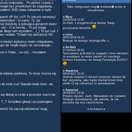
szku koleżanki... Po jakimś czasie z
 mogło być pretekstem do zagadania...
Tylko zalogowani mog� dodawa� posty w
musiałem! XDD (taaa zabawnie to było
shoutboksie.
 łapami! XP No, co?! To odruch nerwowy!
Myar
22/03/2018 12:55
ietrzyłem - to samo. Ty i ja!
An-Nah, z przyjemnością śledzę Twoje
az bardziej, a pulsująca gorącem twarz
 się! - O w mordę... To już mogę
poczynania literackie
k długo tam wystałem... )_) To już coś. I
aw i wołała: "Chiaki ma adoratora! XD
Limu
28/01/2018 04:18
Brakuje mi starego krzykajpudła :c.
 że kiedyś będziesz moim chłopakiem...
ego nie mogło wyjść nic normalnego...
An-Nah
27/10/2017 00:03
im o Tobie... no cóż... musiałem
Tymczasem, jeśli ktoś tu zagląda i chce wiedzieć,
co porabiam, to może zajrzeć do trzeciego
numeru Fantoma i do Nowej Fantastyki 11/2017
Aquarius
ał witania spełniony. To teraz można się
28/03/2017 21:03
Jednak ostatnio z różnych przyczyn staram się
być optymistą, więc będę trzymał kciuki żeby
udało Ci się odtworzyć to opowiadanie.
o do mnie cuś! Stanęło nade mna - do
Aquarius
28/03/2017 21:02
 się dłonią w czoło a przecież much nie
Przykro słyszeć, Jash. Wprawdzie nie czytałem
Twojego opowiadania, ale szkoda, że nie
. T_T Schyliłem głowę i przytaknąłem
doczeka się ono zakońćzenia.
pewność bo zaczął odświeżać moją
Archiwum
!