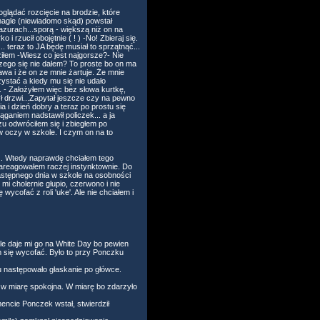
glądać rozcięcie na brodzie, które
nagle (niewiadomo skąd) powstał
azurach...sporą - większą niż on na
rzucił obojętnie ( ! ) -No! Zbieraj się.
.. teraz to JA będę musiał to sprzątnąć...
iłem -Wiesz co jest najgorsze?- Nie
czego się nie dałem? To proste bo on ma
awa i że on ze mnie żartuje. Że mnie
ystać a kiedy mu się nie udało
. - Założyłem więc bez słowa kurtkę,
ł drzwi...Zapytał jeszcze czy na pewno
a i dzień dobry a teraz po prostu się
ganiem nadstawił policzek... a ja
zu odwróciłem się i zbiegłem po
w oczy w szkole. I czym on na to
... Wtedy naprawdę chciałem tego
c zareagowałem raczej instynktownie. Do
astępnego dnia w szkole na osobności
mi cholernie głupio, czerwono i nie
ycofać z roli 'uke'. Ale nie chciałem i
ale daje mi go na White Day bo pewien
m się wycofać. Było to przy Ponczku
 tu następowało głaskanie po główce.
 w miarę spokojna. W miarę bo zdarzyło
encie Ponczek wstał, stwierdził