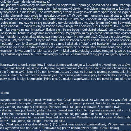
ić do Yuzu...ale nie odbierała.. ).(
ł podszedł wkurwiony do komputera po papierosa. Zapalił go, podszedł do lustra i zaczął o
em zdziwiony na podłodze i patrzyłem jak omiata wściekłym wzrokiem mieszkanie w którym 
ny wojenne. On nie lepszy... po wewnętrznej stronie lewego łokcia mam sporą rysę po jego p
. Jakby cholernik naprawdę był poszkodowany ).(" W pewnym momencie stanął oparty o biurko i 
j wzrok ale zraniona sarna - Nie patrz tak! No... ruszaj się. Zobacz jakiego narobiłeś bajzlu.
sobie glany i rozłożywszy się na środku pokoju usiadłem z wyciągniętymi nóżkami i stwierdz
 tego chcesz! - Pisnąłem chyba trochę cienko bo ja też chciałem. Ha! Chciałem, tak. To dla
tym kurewsko mi na nim zależy. Bałem się , że nie będę mógł dłużej udawać, że to tylko zab
 wszystkim. Teraz to wyglądało nieco inaczej...Wyglądało jakby po prostu chciał mnie wykorz
ba musiałem zrobić jakąś płaczliwą minę bo spytał - Na co czekasz? Chyba się spieszyłeś..
 wyjścia - Wypuść mnie. - Chyba nie zrozumiał do końca o co mi chodzi bo po prostu otworzy
 odparłem że nie. Zawsze żegnał się ze mną i witał jak z "uke" czyli buziakiem na do widzeni
rócił się do mnie i spytał czego chcę. Stwierdziłem że buziaka. Miał zaskoczoną minę. Z ocią
zsunąłem je wargami i liznąłem... w zęby... - Miał bardzo głupią i zaskoczoną minę, ale od ra
słyszałem jego śmiech... zza zamkniętych drzwi. Zastanawiałem się jak ja mu jutro spojrzę 
ilustrowałeś to serią rysunków i nosisz dumnie wciągnięte w koszulki w swojej teczce artów
.. ale ciało broniło się seme. Dotąd nikt się na mnie nie rzucał, nic ode mnie nie chciał wię
się że mnie wyśmiejesz i że no nie wiem co, ale że nasze kontakty ulegnął pogorszeniu. N
 że nie kumam. Na szczęście zauważyłeś, że przeszkadza mi to przy ludziach i bez nich było 
y nami nic się nie zmieniło. Tylko tyle, że miałem wątpliwości czy nie powinienem lekko się w
w domu
gowych dostałem białego misia w kubraczku. Chiaki powiedział, że wie, że jest za wcześnie 
ego prezentu. Przyjąłem misia ale zaznaczyłem, że tamten prezent i tak chcę i nie zamierza
karżyłem się na zapędy Chiakiego. Ponczek miał i tak jedna odpowiedź, no może dwie...
- drapiąc mnie pod brodą, jakbym był szczeniakiem i - Och ty moje marzenie pedofila! - ... i
 Ponczek stwierdził, że Chiaki ma racje ale musi się postarać. On na to bezczelnie:
ego chcę! - przewróciłem oczami, Ponczek się zaśmiał. Wsiedliśmy do autobusu. Podróż była
e raz...Raz jedno, raz drugie...trochę jak piłka.
y (Chiaki piszczał aż dostał jeden )_)" ), zbiorki mangowe i rozmawialiśmy. W pewnym mom
ścił wymowne oko do Chiaka- Pobawcie się przez chwilę dzieci same.. Chiaki działaj!