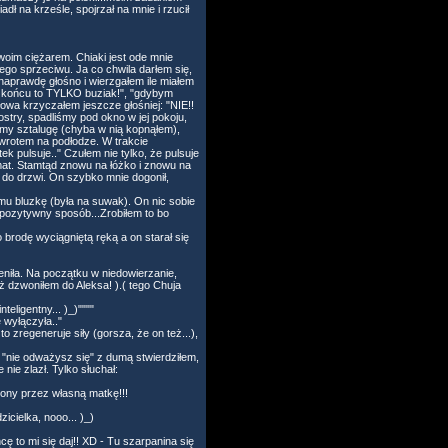
ł na krześle, spojrzał na mnie i rzucił
swoim ciężarem. Chiaki jest ode mnie
ego sprzeciwu. Ja co chwila darłem się,
ię naprawdę głośno i wierzgałem ile miałem
, w końcu to TYLKO buziak!", "gdybym
słowa krzyczałem jeszcze głośniej: "NIE!!
iostry, spadliśmy pod okno w jej pokoju,
liśmy sztalugę (chyba w nią kopnąłem),
owrotem na podłodze. W trakcie
ek pulsuje.." Czułem nie tylko, że pulsuje
temat. Stamtąd znowu na łóżko i znowu na
do drzwi. On szybko mnie dogonił,
mu bluzkę (była na suwak). On nic sobie
 w pozytywny sposób...Zrobiłem to bo
o brodę wyciągniętą ręką a on starał się
eniła. Na początku w niedowierzanie,
 dzwoniłem do Aleksa! ).( tego Chuja
teligentny... )_)""""
ę wyłączyła.."
o zregeneruje siły (gorsza, że on też...),
u "nie odważysz się" z dumą stwierdziłem,
nie zlazł. Tylko słuchał:
dzony przez własną matkę!!!
icielka, nooo... )_)
cę to mi się daj!! XD - Tu szarpanina się