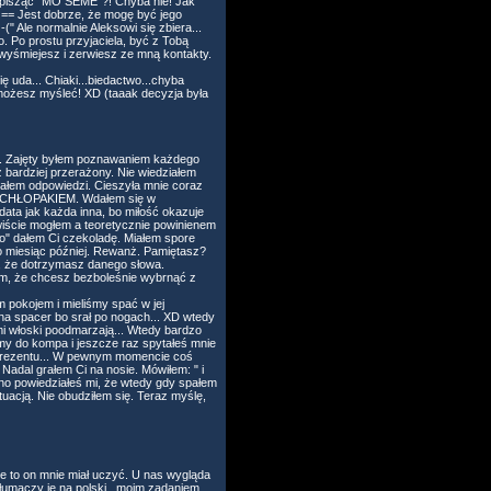
m pisząc "MÓ SEME"?! Chyba nie! Jak
a! == Jest dobrze, że mogę być jego
-(" Ale normalnie Aleksowi się zbiera...
o. Po prostu przyjaciela, być z Tobą
e wyśmiejesz i zerwiesz ze mną kontakty.
ę uda... Chiaki...biedactwo...chyba
ak możesz myśleć! XD (taaak decyzja była
eż... Zajęty byłem poznawaniem każdego
z bardziej przerażony. Nie wiedziałem
bałem odpowiedzi. Cieszyła mnie coraz
teś CHŁOPAKIEM. Wdałem się w
 data jak każda inna, bo miłość okazuje
ywiście mogłem a teoretycznie powinienem
o" dałem Ci czekoladę. Miałem spore
wno miesiąc później. Rewanż. Pamiętasz?
m, że dotrzymasz danego słowa.
łem, że chcesz bezboleśnie wybrnąć z
m pokojem i mieliśmy spać w jej
na spacer bo srał po nogach... XD wtedy
mi włoski poodmarzają... Wtedy bardzo
śmy do kompa i jeszcze raz spytałeś mnie
o prezentu... W pewnym momencie coś
Nadal grałem Ci na nosie. Mówiłem: " i
wno powiedziałeś mi, że wtedy gdy spałem
tuacją. Nie obudziłem się. Teraz myślę,
ie to on mnie miał uczyć. U nas wygląda
tłumaczy je na polski...moim zadaniem