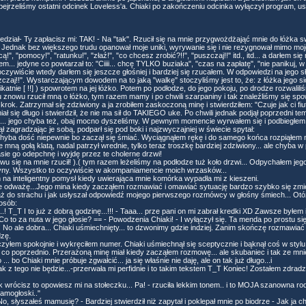
ejrzeliśmy ostatni odcinek Loveless'a. Chiaki po zakończeniu odcinka wyłączył program, usiad
edział- Ty zapłacisz mi: TAK! - Na "tak". Rzucił się na mnie przygwożdżająć mnie do łóżka 
. Jednak bez większego trudu opanował moje uniki, wyrywanie się i nie rezygnował mimo moj
", "pomocy!", "ratunku!", "złaź!", "co chcesz zrobić?!!", "puszczaj!!" itd., itd... a darłem s
em... jedyne co powtarzał to: "Ciiii... chcę TYLKO buziaka", "czas na zapłatę", "nie panikuj
 oczywiście wtedy darłem się jeszcze głośniej i bardziej się rzucałem. W odpowiedzi na jego 
uszczaj!!". Wystarczającym dowodem na to jaką "walkę" stoczyliśmy jest to, że: z łóżka jego s
ikatnie [ !!] ) spowrotem na jej łóżko. Potem po podłodze, do jego pokoju, po drodze rozwali
 znowu rzucił mną o łóżko, tym razem mamy i po chwili szarpaniny i tak znaleźliśmy się sp
 krok. Zatrzymał się zdziwiony a ja zrobiłem zaskoczoną minę i stwierdziłem: "Czuje jak ci fiut
Śmiał się długo i stwierdził, że nie ma sił do TAKIEGO uke. Po chwili jednak podjął poprzedni 
... jego chyba też, obaj mocno dyszeliśmy. W pewnym momencie wyrwałem się i podbiegłem 
 zagradzając je sobą, podparł się pod boki i najzwyczajniej w świecie spytał:
 chyba dość niepewnie bo zaczął się śmiać. Wyciągnąłem rękę i do samego końca rozpiąłem 
de mną gołą klatą, nadal patrzył wrednie, tylko teraz troszkę bardziej zdziwiony... ale chyba
asie go odepchnę i wyjdę przez te cholerne drzwi!
nowu się na mnie rzucił! ).( tym razem leżeliśmy na podłodze tuż koło drzwi... Odpychałem jeg
ny. Wszystko to oczywiście w akompaniamencie moich wrzasków...
 na inteligentny pomysł kiedy uwierająca mnie komórka wypadła mi z kieszeni.
 nie odważę...Jego mina kiedy zacząłem rozmawiać i omawiać sytuację bardzo szybko się zmi
ż do strachu i jak usłyszał odpowiedź mojego pierwszego rozmówcy w głośny śmiech... Otóż
posób:
....! T_T I to już z dobrą godzinę...!!! - Taaa... prze pani on mi zabrał kredki XD Zawsze byłem in
? Co to za nuta w jego głosie? == - Powodzenia Chiaki! - I wyłączył się. Ta menda po prostu si
! No ale dobra... Chiaki uśmiechnięty... to dzwonimy gdzie indziej. Zanim skończę rozmawiać t
dzę.
czyłem spokojnie i wykręciłem numer. Chiaki uśmiechnął się sceptycznie i bąknął coś w styl
i co poprzednio. Przerażoną minę miał kiedy zacząłem rozmowę... ale skubaniec i tak ze mnie 
. bo Chiaki mnie próbuje zgwałcić... ja się właśnie nie daję, ale on tak już długo...i
 tak z tego nie będzie...-przerwała mi perfidnie i to takim tekstem T_T Koniec! Zostałem zdra
ak wrócisz to opowiesz mi na stołeczku... Pa! - rzuciła lekkim tonem.. i to MOJA szanowna rodz
amogłoski.."
 słyszałeś mamusię? - Bardziej stwierdził niż zapytał i poklepał mnie po biodrze - Jak ja ch