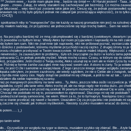
 ^^' Jestem eeee...- kurde mam głupie imię... będzie się śmiał == - A! Haruki jestem! - Taaa..
o głupio... znowu. Żałuję, że wtedy starałem się zachowywać jak bezmózg. Co można zauważ
go fałszować... więc niech już zostanie takie jakie jest. Cieszę się, że jednak postanowiłeś s
tanawiam się co by było gdybyś jednak nie załapał (jak przerażająca większość), że to tylk
IE CHCĘ!)
potkaniach niby to "mangowców" (bo nie każdy w naszej gromadzie nim jest) na szkolnej st
tedy miałem nadzieję, że przyjdziesz ale jednocześnie się tego trochę bałem... Sam nie wiem 
ę. Na początku bardziej niż ze mną zakumplowałeś się z bardziej żywiołowym, otwartym i 
ch powodów co byłbym teraz. Wtedy Aleks był moim przyjacielem i naprawdę mi na nim zależa
dę byłem tam sam. Nikt nie znał mnie tak naprawdę, nikt nie próbował poznać, wystarczał
ane dziecko z podstawówki, któremu myślenie przychodzi raczej ciężko. Z drugiej strony to 
rostu chciałem przebywać w Twoim towarzystwie. W trakcie miałeś kłopoty. Większość z ni
niewinności. Ja zauważyłem te problemy.. było ich zwyczajnie za dużo i w końcu tama pękła
okazania Ci, że jednak potrafię myśleć. Minęło trochę czasu. Czasu, w którym się do siebie
o), przyjaciółmi. Jeśli chodzi o Twoją osobę, Aleks usunął się w cień ale w moim życiu by 
. Później w formie żartów zacząłeś mnie nazywać swoim uke. A skoro to żarty. To ja wołał
 że jest Ci źle i samotnie w swojej klasie. Z tego i jeszcze innego małego względu zastanaw
paka odkryłem, że jestem zazdrosny, ale wtedy sądziłem, że nie o Ciebie ale o związek, t
 był dla mnie spory cios. Nigdy dotąd nie podobał mi się chłopak, a jeśli to nie aż tak... I je
idziałem dla siebie najmniejszej szansy.
) po mangowych poszliśmy na tanie wino... Ty, Aleks, jeszcze kilka osób i oczywiście ja. Wsz
dałków, część piła tanie wino. Aleks trochę pił, ale na niego nigdy nie trzeba dużo...po chwili 
do niego jakaś panna a on przed nią uciekał. W pewnym momencie pocałował Cię w usta...sp
 Chociaż nie podobało mi się to, postanowiłem to zignorować. Dlaczego mi się nie podobało? 
 podwyższał swoją samoocenę, nie wiem. Wiem za to, że to był kaprys. Następna rzecz i osob
st w stanie przelizać się nawet z facetem. Uważałem Cię za przyjaciela i nie podobało mi się
órą zacznie się chwalić jak trofeum myśliwskim.. Niestety szybko musiałem wracać do domu 
 potem...... )_)
 po tanim winie
iło... Oczywiście ze względu na rygor w domciu, musiałem szybko się zbierać. Ble... A tyle faj