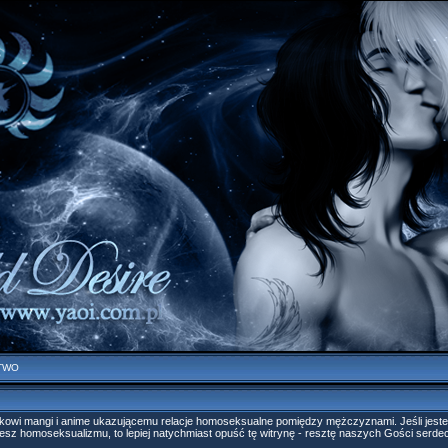
TWO
nkowi mangi i anime ukazującemu relacje homoseksualne pomiędzy mężczyznami. Jeśli jeste
ujesz homoseksualizmu, to lepiej natychmiast opuść tę witrynę - resztę naszych Gości serd