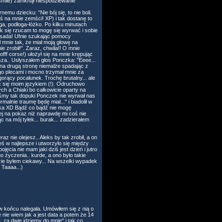
 smile) zamknął niespodziewanie
emu dziecku: "Nie bój się, to nie boli.
ś na mnie zemści! XP) i tak dostanę to
a, podłoga-łóżko. Po kilku minutach
ak się rzucam to mogę się wyrwać i sobie
zesada! Ufnie szukając pomocy
 mnie tak, że miał moją głowę na
e zrobił!". Zaraz, chwila!! O mnie
offf corse!) ułożył się na mnie krępując
isza.. Usłyszałem głos Ponczka: "Eeee...
na drugą stronę niemalże spadając z
go plecami i mocno trzymał mnie za
gorący pocałunek. Trochę brutalny... ale
ć się moim językiem (!). Odruchowo
ch a Chiaki bo całkowicie oparty na
liśmy tak dopuki Ponczek nie wyrwał nas
alnie traumę będę miał..." i biadolił w
czka XD Bądź co bądź nie mogę
iej na pokaz niż naprawdę mi coś nie
 na mój tyłek... burak... zadzierałem
z nie olejesz.. Aleks by tak zrobił, a on
eś w najlepsze i utworzyło się między
cia nie mam jaki dziś jest dzień i jutro
 życzenia.. kurde, a ono było takie
ie byłem ciekawy... Na wszelki wypadek
 Taaaa...)
w końcu nalegała. Umówiłem się z nią o
 nie wiem jak a jest data a potem że 14
, za dwie idziemy do mnie" i tak co