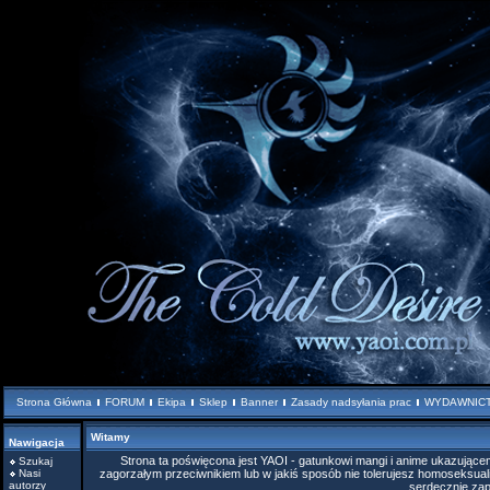
Strona Główna
FORUM
Ekipa
Sklep
Banner
Zasady nadsyłania prac
WYDAWNIC
Witamy
Nawigacja
Strona ta poświęcona jest YAOI - gatunkowi mangi i anime ukazując
Szukaj
Nasi
zagorzałym przeciwnikiem lub w jakiś sposób nie tolerujesz homoseksuali
autorzy
serdecznie za