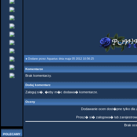
Dodane przez
Aquarius
dnia maja 05 2012 10:56:25
Komentarze
Brak komentarzy.
Dodaj komentarz
Zaloguj si�, �eby m�c dodawa� komentarze.
Oceny
Dodawanie ocen dost�pne tylko dl
Prosz� si� zalogowa� lub zarejestr
Brak oc
POLECAMY