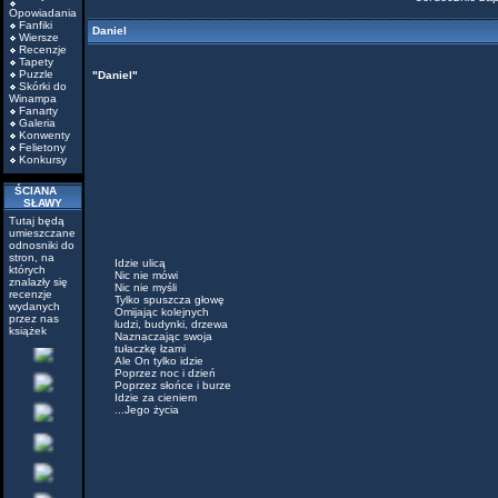
Opowiadania
Fanfiki
Daniel
Wiersze
Recenzje
Tapety
Puzzle
"Daniel"
Skórki do
Winampa
Fanarty
Galeria
Konwenty
Felietony
Konkursy
ŚCIANA
SŁAWY
Tutaj będą
umieszczane
odnosniki do
stron, na
Idzie ulicą
których
Nic nie mówi
znalazły się
Nic nie myśli
recenzje
Tylko spuszcza głowę
wydanych
Omijając kolejnych
przez nas
ludzi, budynki, drzewa
książek
Naznaczając swoja
tułaczkę łzami
Ale On tylko idzie
Poprzez noc i dzień
Poprzez słońce i burze
Idzie za cieniem
...Jego życia