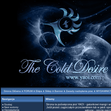
Strona Główna
FORUM
Ekipa
Sklep
Banner
Zasady nadsyłania prac
WYDAWNIC
Nawigacja
Witamy
Strona ta poświęcona jest YAOI - gatunkowi mangi i
Szukaj
Nasi autorzy
Jeśli jesteś zagorzałym przeciwnikiem lub w jakiś spo
Opowiadania
witrynę - resztę nas