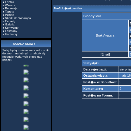
Fanfiki
Wiersze
Recenzje
Profil U�ytkownika
Tapety
Puzzle
BloodySara
Skórki do Winampa
Fanarty
Galeria
Konwenty
Felietony
Konkursy
Brak Avatara
ŚCIANA SŁAWY
Tutaj będą umieszczane odnosniki
do stron, na których znalazły się
[
Email
]
recenzje wydanych przez nas
książek
Statystyki
Data rejestracji:
sierpni
Ostatnia wizyta:
maja 16
0
Post�w w Shoutbox:
Komentarzy:
2
0
Post�w na Forum: